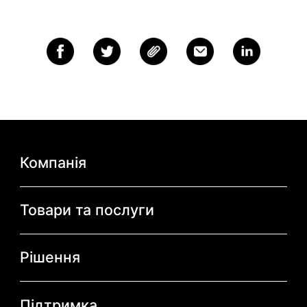
Компанія
Про TikTok
Товари та послуги
ByteDance.com
Ads Manager
Рішення
TikTok.com
Business Center
Рекламні рішення
TikTok Affiliates
Підтримка