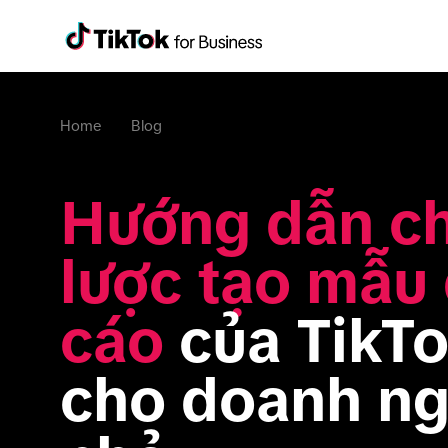
Home
Blog
Hướng dẫn ch
lược tạo mẫu 
cáo
 của TikTo
cho doanh ng