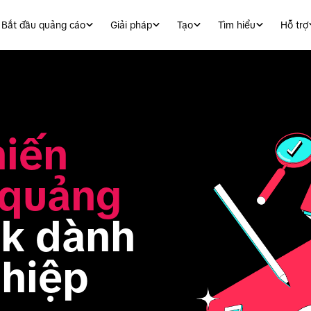
Bắt đầu quảng cáo
Giải pháp
Tạo
Tìm hiểu
Hỗ trợ
iến 
quảng 
k dành 
hiệp 