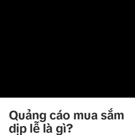
Quảng cáo mua sắm
dịp lễ là gì?