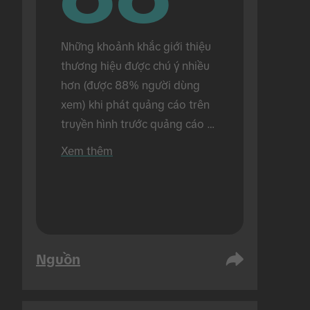
Những khoảnh khắc giới thiệu 
thương hiệu được chú ý nhiều 
hơn (được 88% người dùng 
xem) khi phát quảng cáo trên 
truyền hình trước quảng cáo 
trên TikTok (so với 72% người 
Xem thêm
dùng xem khi chỉ phát riêng 
quảng cáo trên TikTok). Tiến 
hành trong bối cảnh trực tiếp.
Nguồn