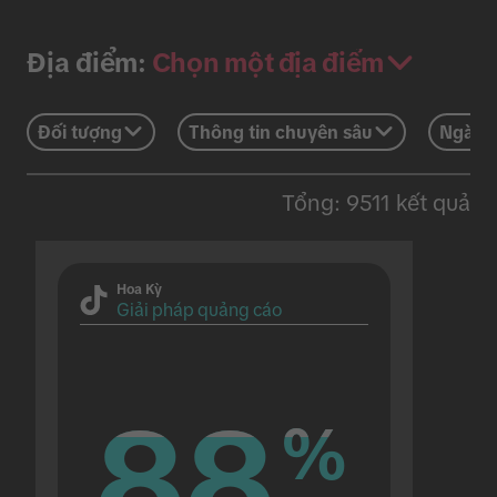
Chọn một địa điểm
Địa điểm:
Đối tượng
Thông tin chuyên sâu
Ngành
Tổng: 9511 kết quả
Hoa Kỳ
Giải pháp quảng cáo
88
88
%
%