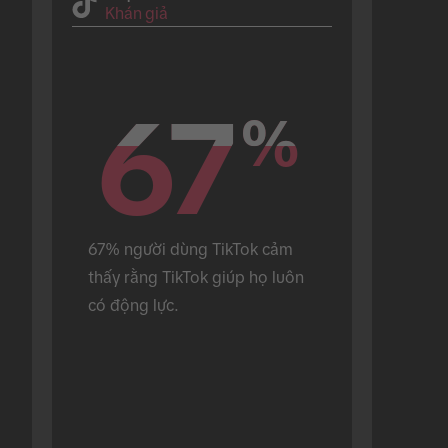
Khán giả
67
67
%
%
67% người dùng TikTok cảm 
thấy rằng TikTok giúp họ luôn 
có động lực.