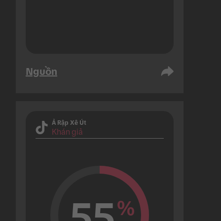
Nguồn
Ả Rập Xê Út
Khán giả
55
%