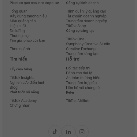
Рішення для повного воронки
Công cụ kinh doanh
Tổng quan
Trình quản lý quảng cáo
Xây dựng thương hiệu
Tài khoản doanh nghiệp
Mẫu quảng cáo
Trung tâm doanh nghiệp
Hiệu suất
TikTok Shop
Đo lường
Công cụ sáng tạo
Thương mại
TikTok One
Tìm giải pháp của bạn
Symphony Creative Studio
Theo ngành
Creative Exchange
Trung tâm sáng tạo
Tìm hiểu
Hỗ trợ
Đối tác tiếp thị
Lấy cảm hứng
Dành cho đại lý
TikTok Insights
An toàn thương hiệu
Nghiên cứu điển hình
Trung tâm trợ giúp
Blog
Liên hệ với chúng tôi
Phát triển kỹ năng
Refer
TikTok Academy
TikTok Affiliate
Chứng nhận