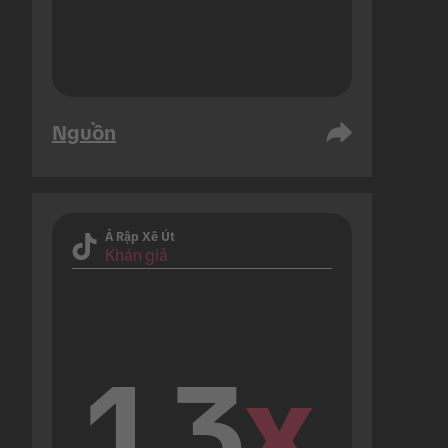
Nguồn
Ả Rập Xê Út
Khán giả
1.3
x