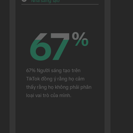
Nhà sáng tạo
67
67
%
%
67% Người sáng tạo trên 
TikTok đồng ý rằng họ cảm 
thấy rằng họ không phải phân 
loại vai trò của mình.