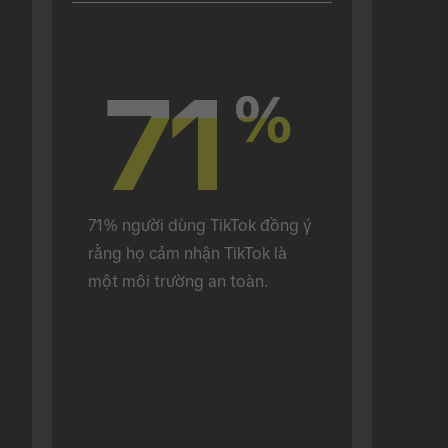
71
71
%
%
71% người dùng TikTok đồng ý 
rằng họ cảm nhận TikTok là 
một môi trường an toàn.