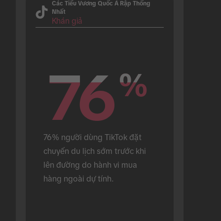
Các Tiểu Vương Quốc Ả Rập Thống
Nhất
Khán giả
76
76
%
%
76% người dùng TikTok đặt 
chuyến du lịch sớm trước khi 
lên đường do hành vi mua 
hàng ngoài dự tính.