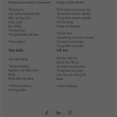
Рішення для повного воронки
Công cụ kinh doanh
Tổng quan
Trình quản lý quảng cáo
Xây dựng thương hiệu
Tài khoản doanh nghiệp
Mẫu quảng cáo
Trung tâm doanh nghiệp
Hiệu suất
TikTok Shop
Đo lường
Công cụ sáng tạo
Thương mại
TikTok One
Tìm giải pháp của bạn
Symphony Creative Studio
Theo ngành
Creative Exchange
Trung tâm sáng tạo
Tìm hiểu
Hỗ trợ
Đối tác tiếp thị
Lấy cảm hứng
Dành cho đại lý
TikTok Insights
An toàn thương hiệu
Nghiên cứu điển hình
Trung tâm trợ giúp
Blog
Liên hệ với chúng tôi
Phát triển kỹ năng
Refer
TikTok Academy
TikTok Affiliate
Chứng nhận