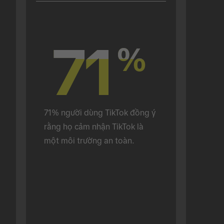
71
71
%
%
71% người dùng TikTok đồng ý 
rằng họ cảm nhận TikTok là 
một môi trường an toàn.