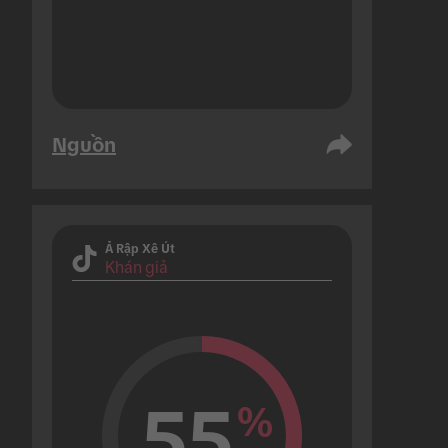
Nguồn
Ả Rập Xê Út
Khán giả
55
%