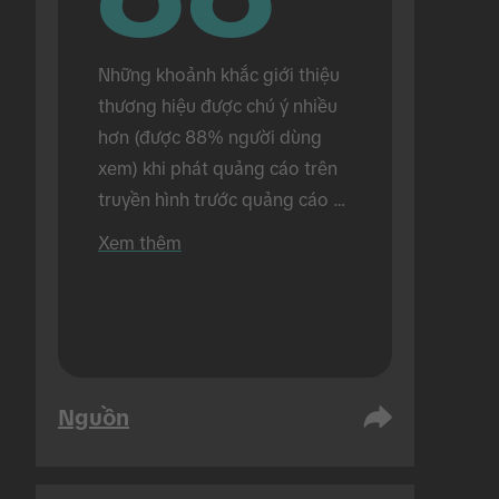
Những khoảnh khắc giới thiệu 
thương hiệu được chú ý nhiều 
hơn (được 88% người dùng 
xem) khi phát quảng cáo trên 
truyền hình trước quảng cáo 
trên TikTok (so với 72% người 
Xem thêm
dùng xem khi chỉ phát riêng 
quảng cáo trên TikTok). Tiến 
hành trong bối cảnh trực tiếp.
Nguồn