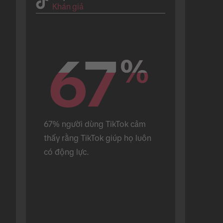
Khán giả
67
67
%
%
67% người dùng TikTok cảm 
thấy rằng TikTok giúp họ luôn 
có động lực.