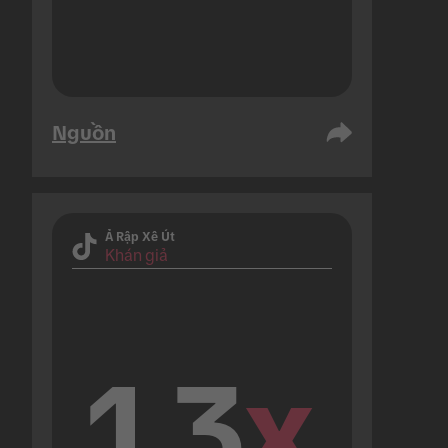
Nguồn
Ả Rập Xê Út
Khán giả
1.3
x