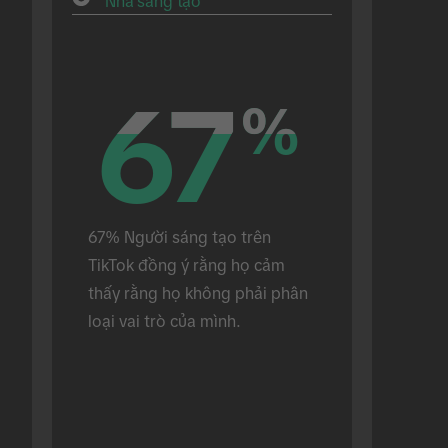
Nhà sáng tạo
67
67
%
%
67% Người sáng tạo trên 
TikTok đồng ý rằng họ cảm 
thấy rằng họ không phải phân 
loại vai trò của mình.