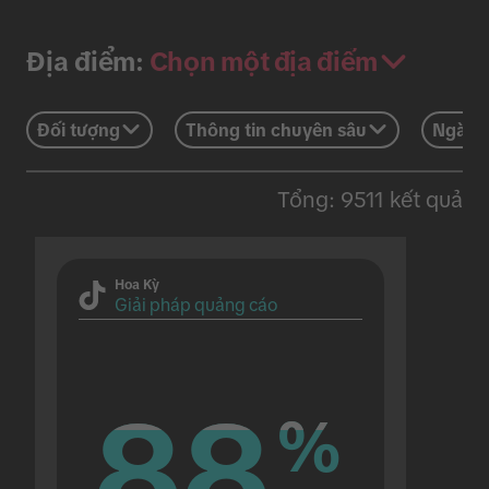
Chọn một địa điểm
Địa điểm:
Đối tượng
Thông tin chuyên sâu
Ngành
Tổng: 9511 kết quả
Hoa Kỳ
Giải pháp quảng cáo
88
88
%
%