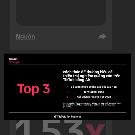
Nguồn
Toàn cầu
Khán giả
Các Tiểu Vương Quốc Ả Rập Thống
cách thức để thương hiệu cải 
Nhất
thiện trải nghiệm quảng cáo trên 
Khán giả
TikTok bằng AI:
Top 3
1
Bổ sung nhiều quảng cáo độc đáo hơn
2
Tóm tắt nội dung
3
Cải thiện hình ảnh trực quan
Source:
Nghiên cứu từ ban Marketing Science của TikTok về Sức mạnh của trí
tuệ phức hợp trên TikTok, năm 2025, do NRG tiến hành trên toàn cầu
(n=11.500)
1.53
x