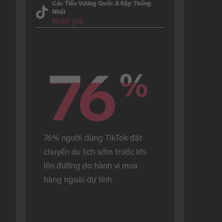
Các Tiểu Vương Quốc Ả Rập Thống
Nhất
Khán giả
76
76
%
%
76% người dùng TikTok đặt 
chuyến du lịch sớm trước khi 
lên đường do hành vi mua 
hàng ngoài dự tính.