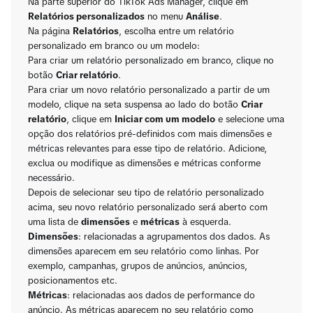
Na parte superior do TikTok Ads Manager, clique em
Relatórios personalizados
no menu
Análise
.
Na página
Relatórios
, escolha entre um relatório
personalizado em branco ou um modelo:
Para criar um relatório personalizado em branco, clique no
botão
Criar relatório
.
Para criar um novo relatório personalizado a partir de um
modelo, clique na seta suspensa ao lado do botão
Criar
relatório
, clique em
Iniciar com um modelo
e selecione uma
opção dos relatórios pré-definidos com mais dimensões e
métricas relevantes para esse tipo de relatório. Adicione,
exclua ou modifique as dimensões e métricas conforme
necessário.
Depois de selecionar seu tipo de relatório personalizado
acima, seu novo relatório personalizado será aberto com
uma lista de
dimensões
e
métricas
à esquerda.
Dimensões
: relacionadas a agrupamentos dos dados. As
dimensões aparecem em seu relatório como linhas. Por
exemplo, campanhas, grupos de anúncios, anúncios,
posicionamentos etc.
Métricas
: relacionadas aos dados de performance do
anúncio. As métricas aparecem no seu relatório como