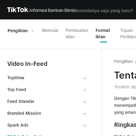
Informasi Bantuan Bisnis
Beranda
Apa saja yang baru?
Memulai
Pembuatan
Format
Tujuan
Pengiklan
Iklan
Iklan
Perikla
Pengiklan
Video In-Feed
Tent
TopView
Terakhir di
Top Feed
Dengan Tik
Feed Standar
menempatka
yang aman 
Branded Mission
Ringkas
Spark Ads