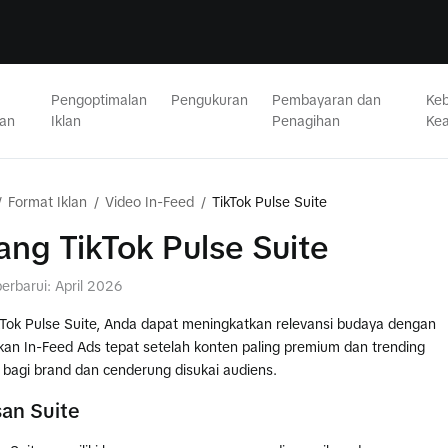
Pengoptimalan
Pengukuran
Pembayaran dan
Keb
nan
Iklan
Penagihan
Ke
/
Format Iklan
/
Video In-Feed
/
TikTok Pulse Suite
ang TikTok Pulse Suite
perbarui: April 2026
Tok Pulse Suite, Anda dapat meningkatkan relevansi budaya dengan
n In-Feed Ads tepat setelah konten paling premium dan trending
bagi brand dan cenderung disukai audiens.
an Suite