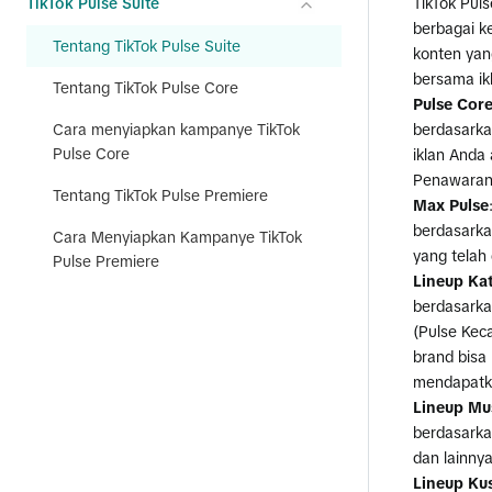
TikTok Pulse Suite
TikTok Pul
berbagai ke
Tentang TikTok Pulse Suite
konten yan
bersama ikl
Tentang TikTok Pulse Core
Pulse Cor
Cara menyiapkan kampanye TikTok
berdasarka
Pulse Core
iklan Anda 
Penawaran
Tentang TikTok Pulse Premiere
Max Pulse
berdasarka
Cara Menyiapkan Kampanye TikTok
yang telah
Pulse Premiere
Lineup Ka
berdasarkan
(Pulse Keca
brand bisa
mendapatka
Lineup Mu
berdasarka
dan lainny
Lineup Ku