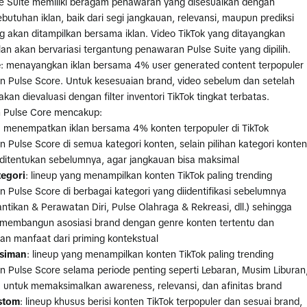
se Suite memiliki beragam penawaran yang disesuaikan dengan
butuhan iklan, baik dari segi jangkauan, relevansi, maupun prediksi
g akan ditampilkan bersama iklan. Video TikTok yang ditayangkan
an akan bervariasi tergantung penawaran Pulse Suite yang dipilih.
e
: menayangkan iklan bersama 4% user generated content terpopuler
n Pulse Score. Untuk kesesuaian brand, video sebelum dan setelah
akan dievaluasi dengan filter inventori TikTok tingkat terbatas.
 Pulse Core mencakup:
: menempatkan iklan bersama 4% konten terpopuler di TikTok
n Pulse Score di semua
kategori konten, selain pilihan kategori konten
 ditentukan sebelumnya, agar jangkauan bisa maksimal
tegori
: lineup yang menampilkan konten TikTok paling trending
 Pulse Score di berbagai kategori yang diidentifikasi sebelumnya
ntikan & Perawatan Diri, Pulse Olahraga & Rekreasi, dll.) sehingga
 membangun asosiasi brand dengan genre konten tertentu dan
n manfaat dari priming kontekstual
siman
: lineup yang menampilkan konten TikTok paling trending
n Pulse Score selama periode penting seperti Lebaran, Musim Liburan
a untuk memaksimalkan awareness, relevansi, dan afinitas brand
stom
: lineup khusus berisi konten TikTok terpopuler dan sesuai brand,