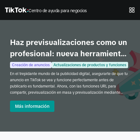
Centro de ayuda para negocios
Haz previsualizaciones como un
profesional: nueva herramienta
de previsualización del anuncio
Creación de anuncios
Actualizaciones de productos y funciones
En el trepidante mundo de la publicidad digital, asegurarte de que tu
independiente, direcciones URL
anuncio en TikTok se vea y funcione perfectamente antes de
para compartir y
publicarlo es fundamental. Ahora, con las funciones URL para
compartir, previsualización en masa y previsualización mediante
previsualización en masa en
código QR de TikTok Ads Manager podrás previsualizar anuncios sin
dificultades antes de publicarlos, tanto si trabajas solo como si
Más información
TikTok Ads Manager
colaboras con un equipo. Estas herramientas permiten revisar y
ajustar las campañas de manera rápida, eficiente y accesible antes
de lanzarlas.