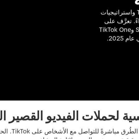
اكتشف أمثلة ناجحة لحملات إعلانية على TikTok واستراتيجيات 
تصاميم إبداعية من العلامات التجارية الأفضل أداءً. تعرَّف على 
كيفية مساعدة أدوات مثل Symphony وSmart+‎ وTikTok One 
 2025.
ية لحملات الفيديو القصير ال
الفيديو القصير ه