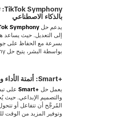
ny
بالذكاء الاصطناعي
يدعم حل
Tok Symphony
بسرعة مع الحفاظ على جودة
بواسطة البشر، يتيح حل Symphony للأنشطة التجارية توسيع نطاق أفكارها بكفاءة دون فقدان الأصالة.
Smart+‎: أتمتة الأداء والتحسين
يعمل حل
Smart+‎
على تبسي
والتصميم الإبداعي. حيث يُ
المُرجَّح أن تتفاعل أو تتحو
وتوفير المزيد من الوقت للت