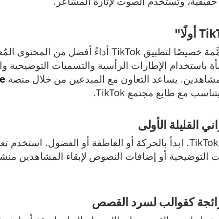
حقيقية، وتستخدم الصوت لإثارة المشاعر.
تحقِّق مقاطع الفيديو المصمَّمة خصيصًا لتطبيق TikTok أد
شأة باستخدام الإطارات الرأسية والتسميات التوضيحية وا
لمشاهدين. يساعد التعاون مع المبدعين من خلال منصة
ne
سب مع طابع مجتمع TikTok.
يتحرك الانتباه بسرعة على TikTok. ابدأ بالحركة أو العاطفة أو الفضول.
ت التوضيحية أو إضافات النصوص لإبقاء المشاهدين منش