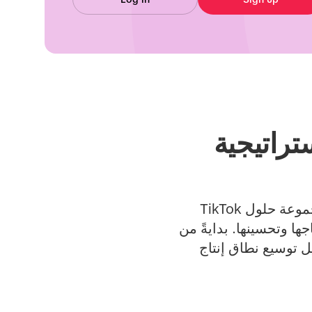
د في استراتيجية
تتطلب إدارة حملة ناجحة على TikTok كلًا من الإبداع والأدوات المناسبة. تساعد مجموعة حلول TikTok
جها وتحسينها. بدايةً من
ل توسيع نطاق إنتاج