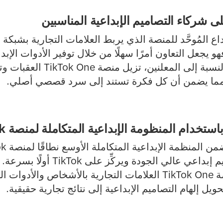
اع المُوحَّد للمنصة الذي يربط العلامات التجارية بشبكة
هو يجعل التعاون أمرًا سهلًا من خلال توفير الأدوات الإ
الشراكة في مكانٍ واحد. بالنسبة إل
، مما يضمن أن كل فكرة تستند إلى سرد قصصي أصلي.
ستخدام المنظومة الإبداعية المتكاملة لمنصة TikTok
من خلال الأتمتة. تربط منصة TikTok One العلامات التجارية بالأشخا
حويل إلهام التصاميم الإبداعية إلى نتائج تجارية حقيقية.