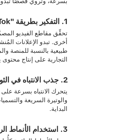
بسرعة، وتروي قصصًا تبدو 
1. التفكير بطريقة "TikTok أولًا"
أخرى. تبدو الإعلانات المُن
طبيعية بالنسبة للمنصة وا
التجارية على إنتاج محتوى يتنا
2. جذب الانتباه في الثواني القليلة الأولى
والوتيرة السريعة والتسميا
البداية.
3. استخدام الأنماط الرائجة كقوالب لسرد القصص