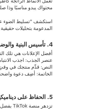
تعمل الأنماط الرائجة كأُ
محتواك يبدو مناسبًا وذا صل
استكشف "تسليط الضوء على 
المدعومة بتحليلات حقيقية 
4. تأسيس البنية والوضوح
أفضل الإعلانات هي تلك الت
عنصر الجذب
: اجذب الانتباه
النص
: قدِّم منتجك في وقتٍ
الخاتمة
: أضِف دعوة واضحة لا
5. الحفاظ على ديناميكية الإعلانات
تزدهر من