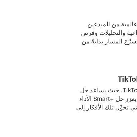
 عالمية من المبدعين
بداعية والتحليلات وفرص
ى المعلنين، تزيل منصة TikTok One العقبات وتسرِّع المسار بدايةً من
يلعب كل حل دورًا متميزًا ضمن المنظمة الإبداعية المتكاملة الأوسع نطاقًا لمنصة TikTok. حيث يساعد حل
Symphony في إنتاج تصميم إبداعي عالي الجودة ويركِّز على TikTok أولًا بسرعة. يعزز حل Smart+‎ الأداء
ص والأدوات التي تحوِّل تلك الأفكار إلى