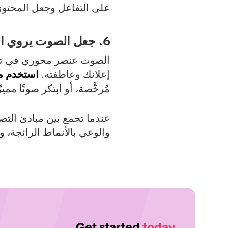
على التفاعل وجعل المحتوى أك
6. جعل الصوت يروي القصة
إعلانك وعاطفته.
استخدم مكتبة 
مُرخَّصة، أو ابتكر صوتًا مميز
والوعي بالأنماط الرائجة،
Get started
today