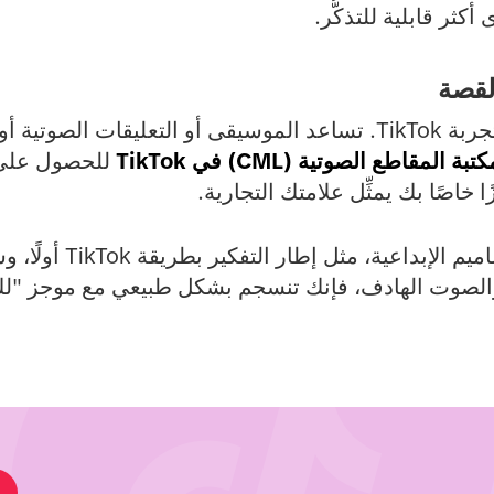
ثر قابلية للتذكُّر.
الصوت عنصر محوري في تجربة TikTok. تساعد الموسيقى أو التعليقا
المقاطع الصوتية (CML) في TikTok
للحصول على 
ًا خاصًا بك يمثِّل علامتك التجارية.
عندما تجمع بين مبادئ التصا
 والصوت الهادف، فإنك تنسجم بشكل طبيعي مع موجز "لك"