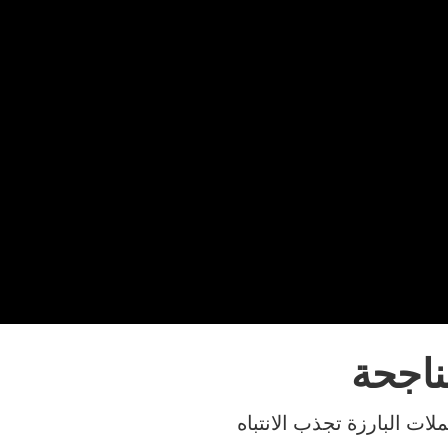
ناجحة
و أحد أكثر الطُرق مباشرةً للتواصل مع الأشخاص على TikTok. الحملات البارزة تجذب الانتباه