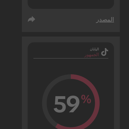
المصدر
اليابان
الجمهور
59
%