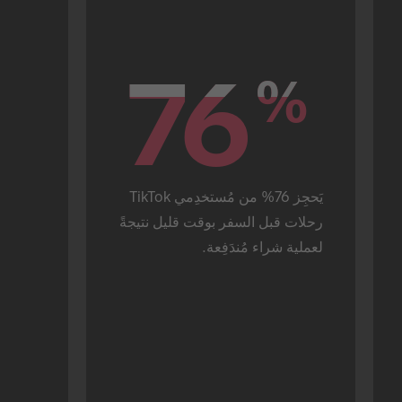
76
76
%
%
يَحجِز 76% من مُستخدِمي TikTok 
رحلات قبل السفر بوقت قليل نتيجةً 
لعملية شراء مُندَفِعة.