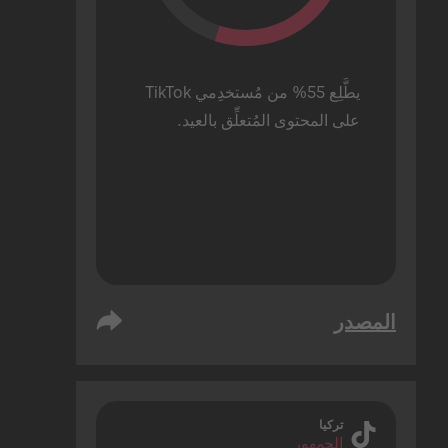
يطَّلِع 55% من مُستخدِمي TikTok 
على المحتوى المُتعلِّق بالعيد.
المصدر
تركيا
الجمهور