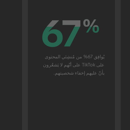
67
67
%
%
يُوافِق 67% من مُنشِئي المحتوى 
على TikTok على أنّهم لا يَشعُرون 
بأنّ عليهم إخفاء شخصيتهم.