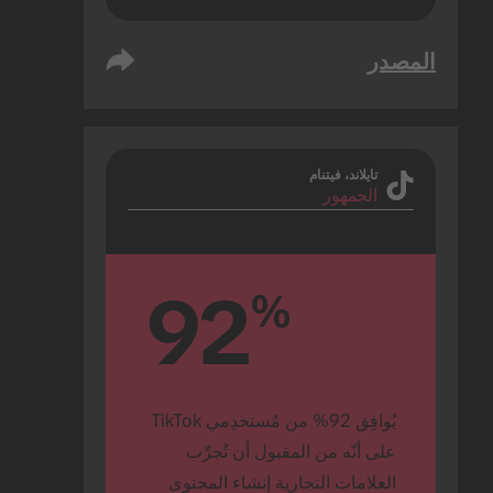
المصدر
تايلاند، فيتنام
الجمهور
92
%
يُوافِق 92% من مُستخدِمي TikTok 
على أنّه من المقبول أن تُجرِّب 
العلامات التجارية إنشاء المحتوى 