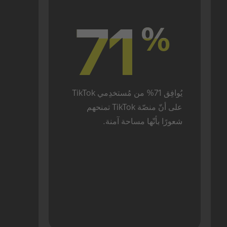
71
71
%
%
يُوافِق 71% من مُستخدِمي TikTok 
على أنّ منصّة TikTok تمنحهم 
شعورًا بأنّها مساحة آمنة.