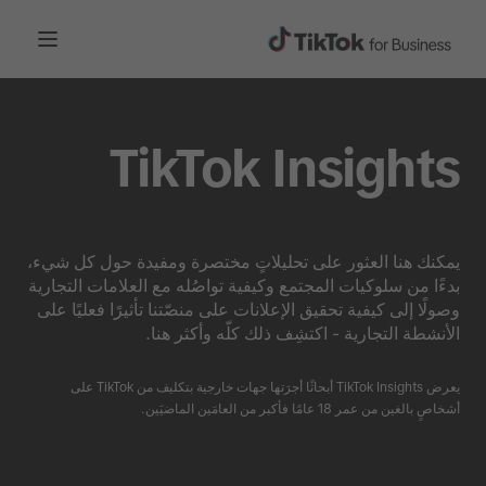
TikTok Insights
يمكنك هنا العثور على تحليلاتٍ مختصرة ومفيدة حول كل شيء،
بدءًا من سلوكيات المجتمع وكيفية تواصُله مع العلامات التجارية
وصولًا إلى كيفية تحقيق الإعلانات على منصّتنا تأثيرًا فعليًا على
الأنشطة التجارية - اكتشِف ذلك كلّه وأكثر هنا.
يعرض TikTok Insights أبحاثًا أجرَتها جهات خارجية بتكليف من TikTok على
أشخاصٍ بالغين من عمر 18 عامًا فأكبر من العامَين الماضيَين.