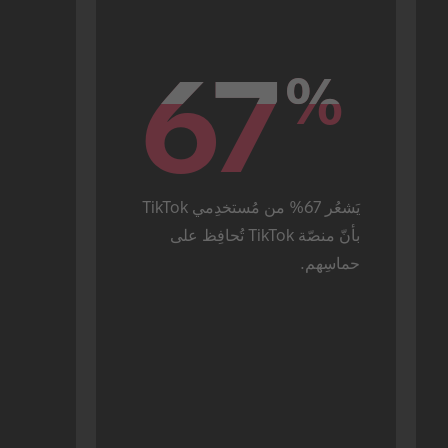
67
67
%
%
يَشعُر 67% من مُستخدِمي TikTok 
بأنّ منصّة TikTok تُحافِظ على 
حماسِهم.