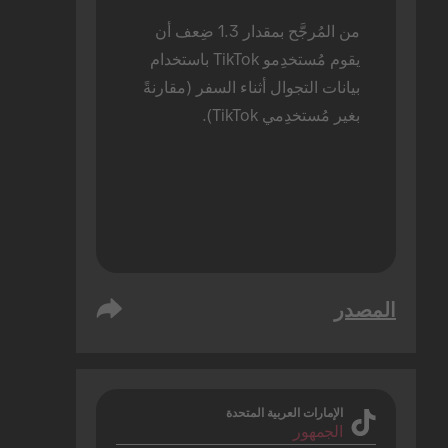
من المُرجَّح بمقدار 1.3 ضِعف أن 
يقوم مُستخدِمو TikTok باستخدام 
بيانات التجوال أثناء السفر (مقارنةً 
بغير مُستخدِمي TikTok).
المصدر
الإمارات العربية المتحدة
الجمهور