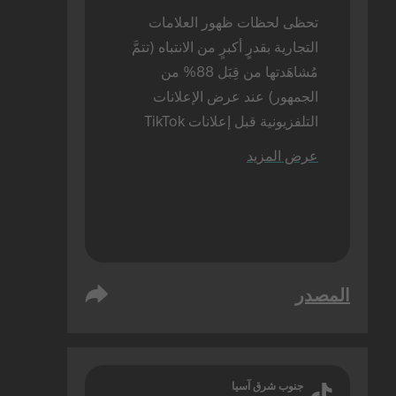
تحظى لحظات ظهور العلامات 
التجارية بقدرٍ أكبرٍ من الانتباه (تتمَّ 
مُشاهَدتها من قِبَل 88% من 
الجمهور) عند عرض الإعلانات 
التلفزيونية قبل إعلانات TikTok 
(مقارنةً بنسبة 72% عند عرض 
عرض المزيد
إعلانات TikTok بمفردها). تمَّ إجراء 
هذه الدراسة بالحضور شخصيًا.
المصدر
جنوب شرق آسيا