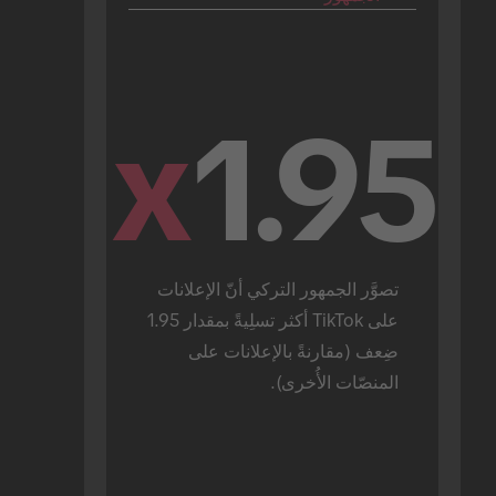
x
1.95
تصوَّر الجمهور التركي أنّ الإعلانات 
على TikTok أكثر تسلِيةً بمقدار 1.95 
ضِعف (مقارنةً بالإعلانات على 
المنصّات الأُخرى).