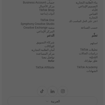
بناء العلامة التجارية
حساب Business Account
التصميم الإبداعي
مركز الأعمال
الأداء
TikTok Shop
القياس
أدوات إبداعية
التجارة
TikTok One
اعثر على الحل المناسب لك
Symphony Creative Studio
حسب الصناعة
منصة Creative Exchange
المركز الإبداعي
تعلّم
الدعم
شركاء التسويق
استلهم
للوكالات
تحليلات TikTok
أمان العلامة التجارية
دراسات الحالات
مركز المساعدة
المُدوَّنة
تواصَل معنا
طوّر مهاراتك
Refer
TikTok Academy
TikTok Affiliate
الشهادات
العربية