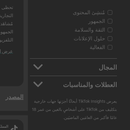
مُنشِئ المحتوى
الجمهور
الثقة والسلامة
حلول الإعلانات
الفعالية
عرض ال
هذه الد
المجال
التطبيقات
العطلات والمناسبات
السيارات
المصدر
العودة إلى الدراسة
الجمال والعناية الشخصية
يعرض TikTok Insights أبحاثًا أجرَتها جهات خارجية
الجمعة البيضاء
البضائع الاستهلاكية المعبأة
بتكليف من TikTok على أشخاصٍ بالغين من عمر 18
عامًا فأكبر من العامَين الماضيَين.
التعليم
الكريسمس
الترفيه
عيد الفصح
المملك