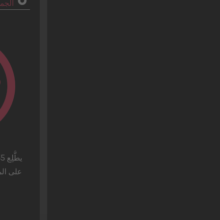
الجم
الأزياء
عيد الأب
التخرج
الخدمات المالية
الهالوين
الطعام والشراب
الألعاب
التخفيضات الكُبرى
عيد الأم
البيع بالتجزئة
%
العقارات
شهر رمضان
الرياضات
يوم القديس باتريك
التكنولوجيا
بطولة "سوبر بول"
الاتصالات
يوم الاستقلال الأمريكي
السفر
عيد الحب
احتفال منتصف أغسطس
على المح
(فيرّاغوستو)
المجوس الثلاثة (Reyes Magos)
بطولة كأس العالم
حدث Buen Fin