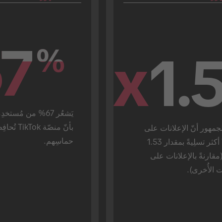
7
7
%
%
x
1.
تصوَّر الجمهور أنّ الإعلانات على 
حماسِهم.
TikTok أكثر تسلِيةً بمقدار 1.53 
ضِعف (مقارنةً بالإعلانات على 
ت الأُخرى).