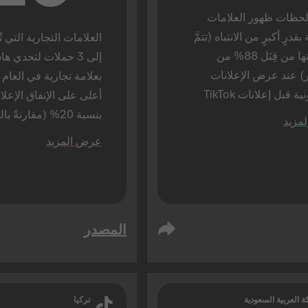
تحظى لحظات ظهور العلامات 
التجارية بقدرٍ أكبرٍ من الانتباه (تتمَّ 
مُشاهَدتها من قِبَل 88% من 
الجمهور) عند عرض الإعلانات 
التلفزيونية قبل إعلانات TikTok 
(مقارنةً بنسبة 72% عند عرض 
مزيد
إعلانات TikTok بمفردها). تمَّ إجراء 
عرض المزيد
راسة بالحضور شخصيًا.
فقط).
المصدر
ة العربية السعودية
تركيا