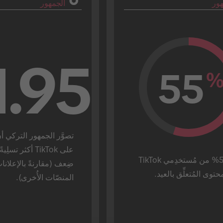
هور
الجمهور
1.95
55
يطَّلِع 55% من مُستخدِمي TikTok 
توى المُتعلِّق بالعيد.
المنصّات الأُخرى).