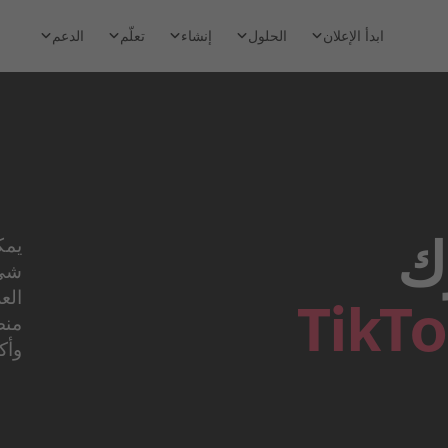
ابدأ الإعلان
الحلول
إنشاء
تعلّم
الدعم
ك
يمك
شيء
الع
TikT
منصّ
وأكث