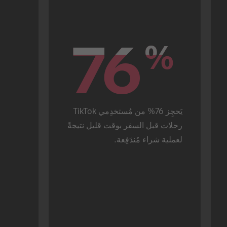
76
76
%
%
يَحجِز 76% من مُستخدِمي TikTok 
رحلات قبل السفر بوقت قليل نتيجةً 
لعملية شراء مُندَفِعة.