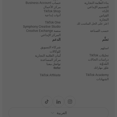
بناء العلامة التجارية
حساب Business Account
التصميم الإبداعي
مركز الأعمال
الأداء
TikTok Shop
القياس
أدوات إبداعية
التجارة
TikTok One
اعثر على الحل المناسب لك
Symphony Creative Studio
حسب الصناعة
منصة Creative Exchange
المركز الإبداعي
تعلّم
الدعم
شركاء التسويق
استلهم
للوكالات
تحليلات TikTok
أمان العلامة التجارية
دراسات الحالات
مركز المساعدة
المُدوَّنة
تواصَل معنا
طوّر مهاراتك
Refer
TikTok Academy
TikTok Affiliate
الشهادات
العربية