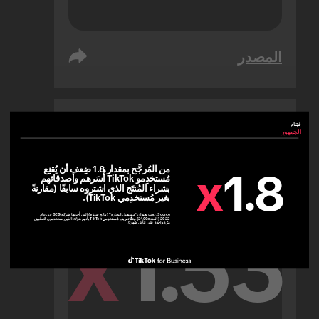
المصدر
فيتنام
الإمارات العربية المتحدة
الجمهور
الجمهور
من المُرجَّح بمقدار 1.8 ضِعف أن يُقنِع 
x
1.8
مُستخدِمو TikTok أُسَرهم وأصدقائهم 
بشراء المُنتَج الذي اشتروه سابقًا (مقارنةً 
بغير مُستخدِمي TikTok).
Source:
بحث بعنوان "مستقبل التجارة" (نتائج فيتنام) التي أجرتها شركة BCG في عام
2022 (العدد=2400). يتمُّ تعريف مُستخدِمي TikTok بأنهم هؤلاء الذين يستخدمون التطبيق
x
1.53
مرّة واحدة على الأقل شهريًا.