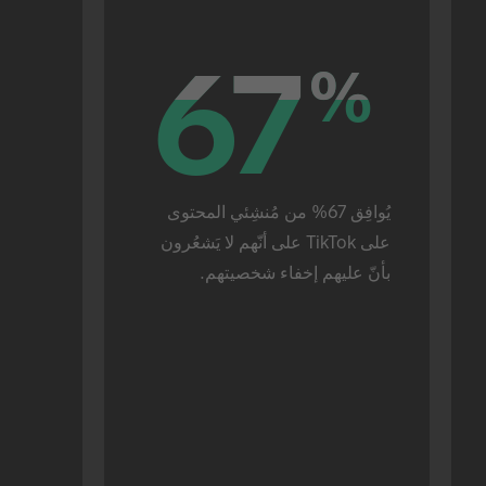
67
67
%
%
يُوافِق 67% من مُنشِئي المحتوى 
على TikTok على أنّهم لا يَشعُرون 
بأنّ عليهم إخفاء شخصيتهم.