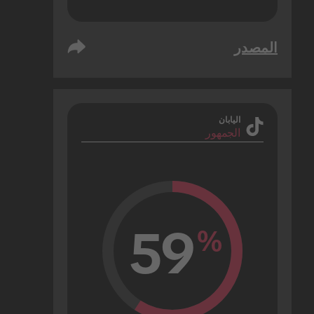
المصدر
اليابان
الجمهور
59
%