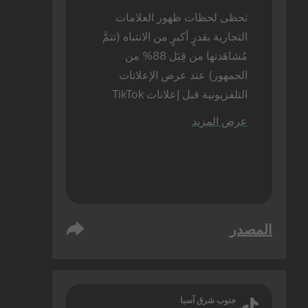
تحظى لحظات ظهور العلامات 
التجارية بقدرٍ أكبرٍ من الانتباه (تتمَّ 
مُشاهَدتها من قِبَل 88% من 
الجمهور) عند عرض الإعلانات 
التلفزيونية قبل إعلانات TikTok 
(مقارنةً بنسبة 72% عند عرض 
عرض المزيد
إعلانات TikTok بمفردها). تمَّ إجراء 
هذه الدراسة بالحضور شخصيًا.
المصدر
جنوب شرق آسيا