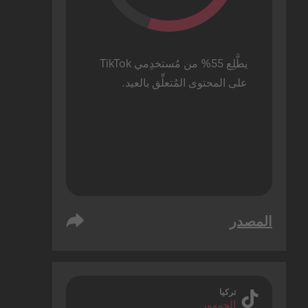
يطَّلِع 55% من مُستخدِمي TikTok 
على المحتوى المُتعلِّق بالعيد.
المصدر
تركيا
الجمهور