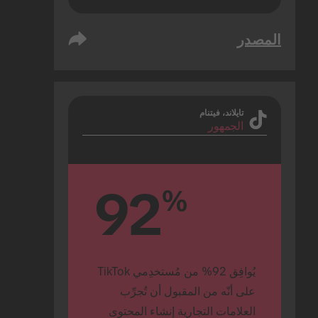
المصدر
تايلاند، فيتنام
الجمهور
92
%
يُوافِق 92% من مُستخدِمي TikTok 
على أنّه من المقبول أن تُجرِّب 
العلامات التجارية إنشاء المحتوى 