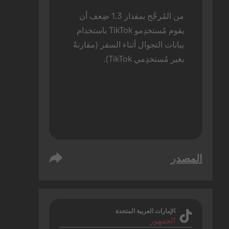
من المُرجَّح بمقدار 1.3 ضِعف أن 
يقوم مُستخدِمو TikTok باستخدام 
بيانات التجوال أثناء السفر (مقارنةً 
بغير مُستخدِمي TikTok).
المصدر
الإمارات العربية المتحدة
الجمهور