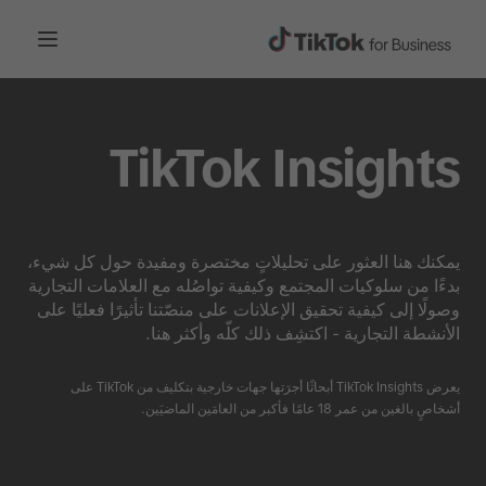
TikTok Insights
يمكنك هنا العثور على تحليلاتٍ مختصرة ومفيدة حول كل شيء،
بدءًا من سلوكيات المجتمع وكيفية تواصُله مع العلامات التجارية
وصولًا إلى كيفية تحقيق الإعلانات على منصّتنا تأثيرًا فعليًا على
الأنشطة التجارية - اكتشِف ذلك كلّه وأكثر هنا.
يعرض TikTok Insights أبحاثًا أجرَتها جهات خارجية بتكليف من TikTok على
أشخاصٍ بالغين من عمر 18 عامًا فأكبر من العامَين الماضيَين.