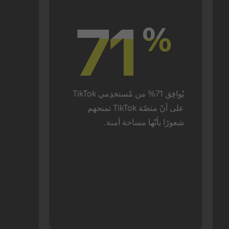
71
71
%
%
يُوافِق 71% من مُستخدِمي TikTok 
على أنّ منصّة TikTok تمنحهم 
شعورًا بأنّها مساحة آمنة.