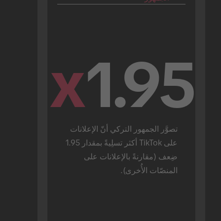
x
1.95
تصوَّر الجمهور التركي أنّ الإعلانات 
على TikTok أكثر تسلِيةً بمقدار 1.95 
ضِعف (مقارنةً بالإعلانات على 
المنصّات الأُخرى).