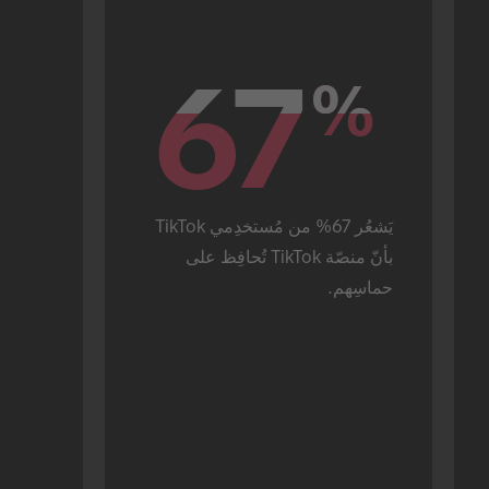
67
67
%
%
يَشعُر 67% من مُستخدِمي TikTok 
بأنّ منصّة TikTok تُحافِظ على 
حماسِهم.