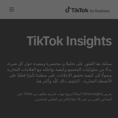
TikTok Insights
يمكنك هنا العثور على تحليلاتٍ مختصرة ومفيدة حول كل شيء،
بدءًا من سلوكيات المجتمع وكيفية تواصُله مع العلامات التجارية
وصولًا إلى كيفية تحقيق الإعلانات على منصّتنا تأثيرًا فعليًا على
الأنشطة التجارية - اكتشِف ذلك كلّه وأكثر هنا.
يعرض TikTok Insights أبحاثًا أجرَتها جهات خارجية بتكليف من TikTok على
أشخاصٍ بالغين من عمر 18 عامًا فأكبر من العامَين الماضيَين.