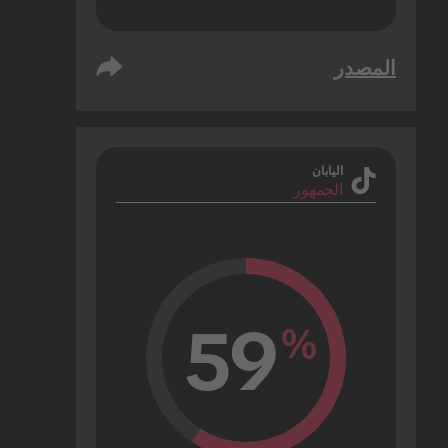
المصدر
اليابان
الجمهور
59
%