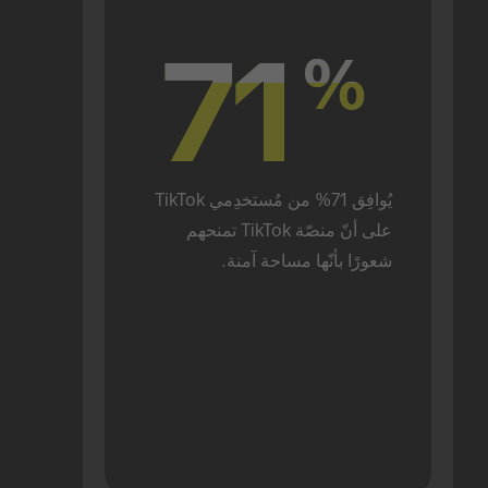
71
71
%
%
يُوافِق 71% من مُستخدِمي TikTok 
على أنّ منصّة TikTok تمنحهم 
شعورًا بأنّها مساحة آمنة.