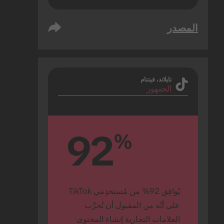
المصدر
تايلاند، فيتنام
الجمهور
92
%
يُوافِق 92% من مُستخدِمي TikTok 
على أنّه من المقبول أن تُجرِّب 
العلامات التجارية إنشاء المحتوى 