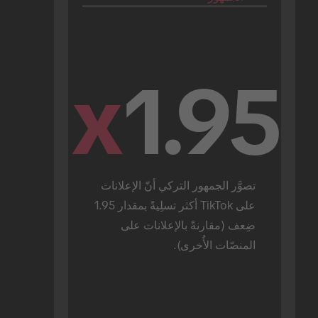
x
1.95
تصوَّر الجمهور التركي أنّ الإعلانات 
على TikTok أكثر تسلِيةً بمقدار 1.95 
ضِعف (مقارنةً بالإعلانات على 
المنصّات الأُخرى).