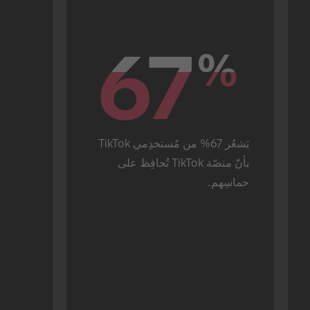
67
67
%
%
يَشعُر 67% من مُستخدِمي TikTok 
بأنّ منصّة TikTok تُحافِظ على 
حماسِهم.