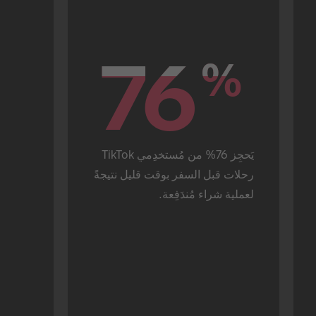
76
76
%
%
يَحجِز 76% من مُستخدِمي TikTok 
رحلات قبل السفر بوقت قليل نتيجةً 
لعملية شراء مُندَفِعة.