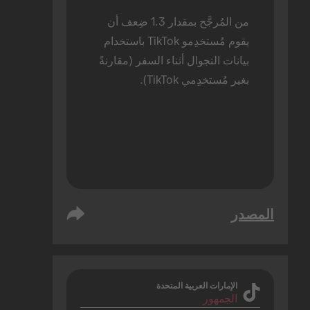
من المُرجَّح بمقدار 1.3 ضِعف أن 
يقوم مُستخدِمو TikTok باستخدام 
بيانات التجوال أثناء السفر (مقارنةً 
بغير مُستخدِمي TikTok).
المصدر
الإمارات العربية المتحدة
الجمهور