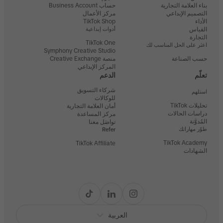
بناء العلامة التجارية
حساب Business Account
التصميم الإبداعي
مركز الأعمال
الأداء
TikTok Shop
القياس
أدوات إبداعية
التجارة
TikTok One
اعثر على الحل المناسب لك
Symphony Creative Studio
حسب الصناعة
منصة Creative Exchange
المركز الإبداعي
تعلّم
الدعم
شركاء التسويق
استلهم
للوكالات
تحليلات TikTok
أمان العلامة التجارية
دراسات الحالات
مركز المساعدة
المُدوَّنة
تواصَل معنا
طوّر مهاراتك
Refer
TikTok Academy
TikTok Affiliate
الشهادات
العربية