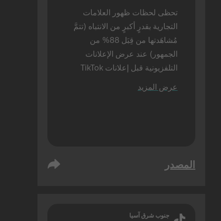
تحظى لحظات ظهور العلامات 
التجارية بقدرٍ أكبرٍ من الانتباه (تتمَّ 
مُشاهَدتها من قِبَل 88% من 
الجمهور) عند عرض الإعلانات 
التلفزيونية قبل إعلانات TikTok 
(مقارنةً بنسبة 72% عند عرض 
عرض المزيد
إعلانات TikTok بمفردها). تمَّ إجراء 
هذه الدراسة بالحضور شخصيًا.
المصدر
جنوب شرق آسيا