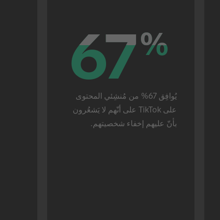
67
67
%
%
يُوافِق 67% من مُنشِئي المحتوى 
على TikTok على أنّهم لا يَشعُرون 
بأنّ عليهم إخفاء شخصيتهم.