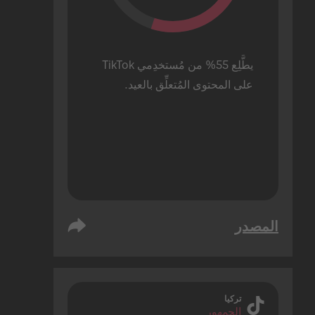
يطَّلِع 55% من مُستخدِمي TikTok 
على المحتوى المُتعلِّق بالعيد.
المصدر
تركيا
الجمهور