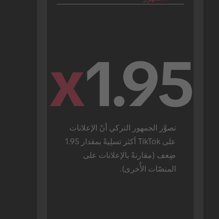
x
1.95
تصوَّر الجمهور التركي أنّ الإعلانات 
على TikTok أكثر تسلِيةً بمقدار 1.95 
ضِعف (مقارنةً بالإعلانات على 
المنصّات الأُخرى).