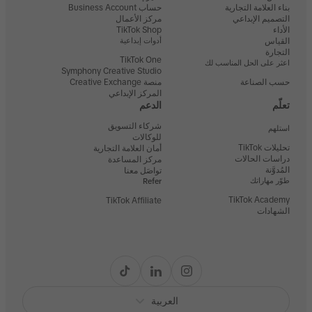
بناء العلامة التجارية
حساب Business Account
التصميم الإبداعي
مركز الأعمال
الأداء
TikTok Shop
القياس
أدوات إبداعية
التجارة
TikTok One
اعثر على الحل المناسب لك
Symphony Creative Studio
حسب الصناعة
منصة Creative Exchange
المركز الإبداعي
تعلّم
الدعم
شركاء التسويق
استلهم
للوكالات
تحليلات TikTok
أمان العلامة التجارية
دراسات الحالات
مركز المساعدة
المُدوَّنة
تواصَل معنا
طوّر مهاراتك
Refer
TikTok Academy
TikTok Affiliate
الشهادات
العربية