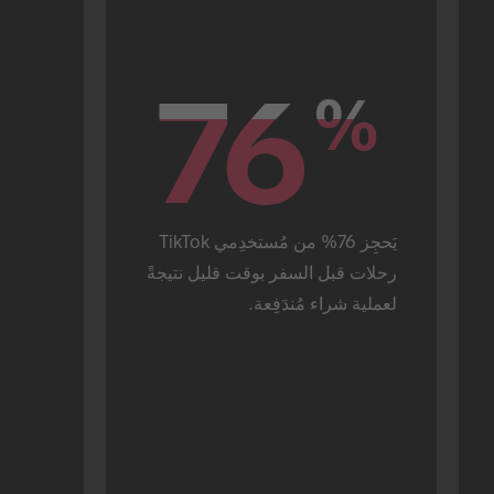
76
76
%
%
يَحجِز 76% من مُستخدِمي TikTok 
رحلات قبل السفر بوقت قليل نتيجةً 
لعملية شراء مُندَفِعة.