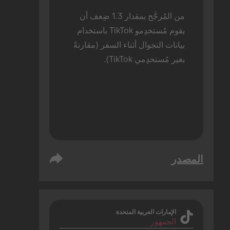
من المُرجَّح بمقدار 1.3 ضِعف أن 
يقوم مُستخدِمو TikTok باستخدام 
بيانات التجوال أثناء السفر (مقارنةً 
بغير مُستخدِمي TikTok).
المصدر
الإمارات العربية المتحدة
الجمهور