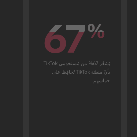
67
67
%
%
يَشعُر 67% من مُستخدِمي TikTok 
بأنّ منصّة TikTok تُحافِظ على 
حماسِهم.