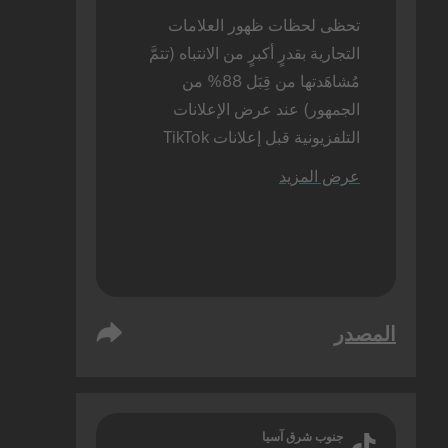
تحظى لحظات ظهور العلامات 
التجارية بقدرٍ أكبرٍ من الانتباه (تتمَّ 
مُشاهَدتها من قِبَل 88% من 
الجمهور) عند عرض الإعلانات 
التلفزيونية قبل إعلانات TikTok 
(مقارنةً بنسبة 72% عند عرض 
عرض المزيد
إعلانات TikTok بمفردها). تمَّ إجراء 
هذه الدراسة بالحضور شخصيًا.
المصدر
جنوب شرق آسيا