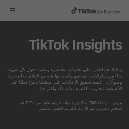
TikTok Insights
يمكنك هنا العثور على تحليلاتٍ مختصرة ومفيدة حول كل شيء،
بدءًا من سلوكيات المجتمع وكيفية تواصُله مع العلامات التجارية
وصولًا إلى كيفية تحقيق الإعلانات على منصّتنا تأثيرًا فعليًا على
الأنشطة التجارية - اكتشِف ذلك كلّه وأكثر هنا.
يعرض TikTok Insights أبحاثًا أجرَتها جهات خارجية بتكليف من TikTok على
أشخاصٍ بالغين من عمر 18 عامًا فأكبر من العامَين الماضيَين.