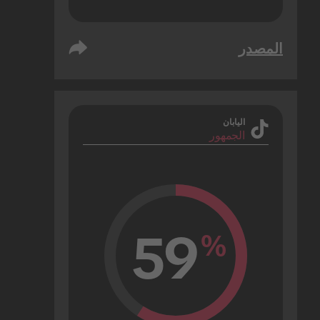
المصدر
اليابان
الجمهور
59
%