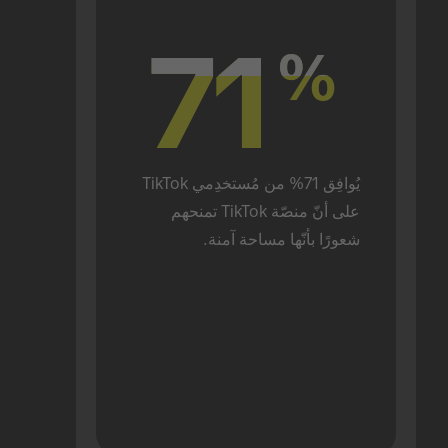
71
71
%
%
يُوافِق 71% من مُستخدِمي TikTok 
على أنّ منصّة TikTok تمنحهم 
شعورًا بأنّها مساحة آمنة.