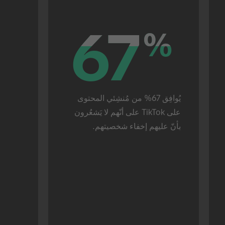
67
67
%
%
يُوافِق 67% من مُنشِئي المحتوى 
على TikTok على أنّهم لا يَشعُرون 
بأنّ عليهم إخفاء شخصيتهم.