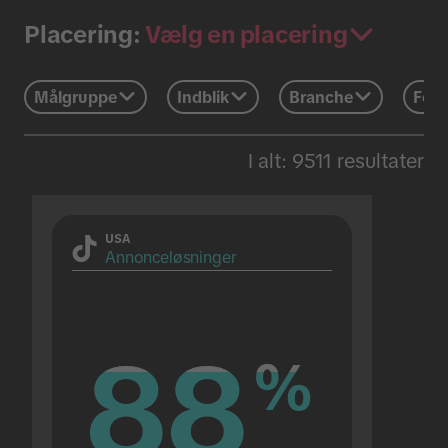
Vælg en placering
Placering:
Målgruppe
Indblik
Branche
Feri
I alt: 9511 resultater
USA
Annonceløsninger
88
88
%
%