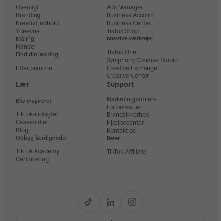
Oversigt
Ads Manager
Branding
Business Account
Kreativt indhold
Business Center
Ydeevne
TikTok Shop
Måling
Kreative værktøjer
Handel
TikTok One
Find din løsning
Symphony Creative Studio
Efter branche
Creative Exchange
Creative Center
Lær
Support
Marketingpartnere
Bliv inspireret
For bureauer
TikTok-indsigter
Brandsikkerhed
Casestudier
Hjælpecenter
Blog
Kontakt os
Opbyg færdigheder
Refer
TikTok Academy
TikTok Affiliate
Certificering