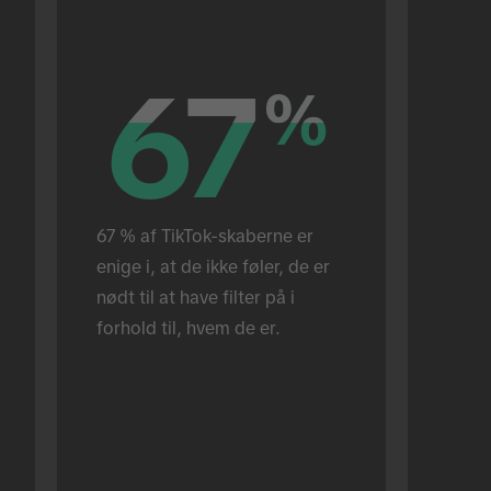
67
67
%
%
67 % af TikTok-skaberne er 
enige i, at de ikke føler, de er 
nødt til at have filter på i 
forhold til, hvem de er.