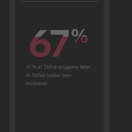
67
67
%
%
67 % af TikTok-brugerne føler, 
at TikTok holder dem 
motiveret.