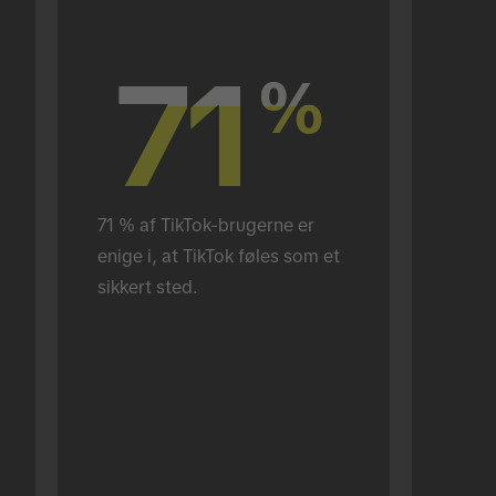
71
71
%
%
71 % af TikTok-brugerne er 
enige i, at TikTok føles som et 
sikkert sted.