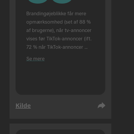
Brandingøjeblikke får mere 
opmærksomhed (set af 88 % 
af brugerne), når tv-annoncer 
vises før TikTok-annoncer (ift. 
72 % når TikTok-annoncer 
vises alene). Udført i fysiske 
Se mere
rammer.
Kilde