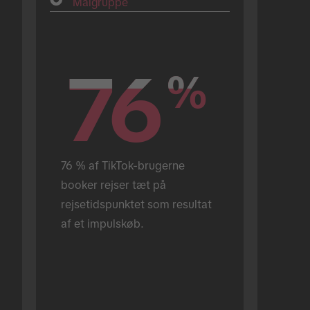
Målgruppe
76
76
%
%
76 % af TikTok-brugerne 
booker rejser tæt på 
rejsetidspunktet som resultat 
af et impulskøb.