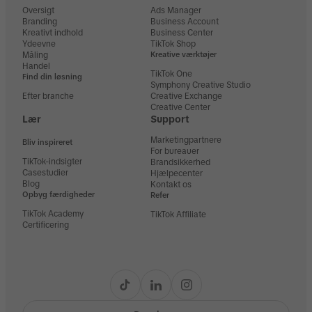
Oversigt
Ads Manager
Branding
Business Account
Kreativt indhold
Business Center
Ydeevne
TikTok Shop
Måling
Kreative værktøjer
Handel
TikTok One
Find din løsning
Symphony Creative Studio
Efter branche
Creative Exchange
Creative Center
Lær
Support
Marketingpartnere
Bliv inspireret
For bureauer
TikTok-indsigter
Brandsikkerhed
Casestudier
Hjælpecenter
Blog
Kontakt os
Opbyg færdigheder
Refer
TikTok Academy
TikTok Affiliate
Certificering