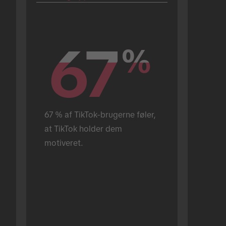
67
67
%
%
67 % af TikTok-brugerne føler, 
at TikTok holder dem 
motiveret.