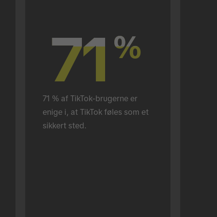
71
71
%
%
71 % af TikTok-brugerne er 
enige i, at TikTok føles som et 
sikkert sted.