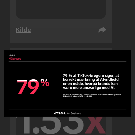
Kilde
Global
Målgruppe
Forenede Arabiske Emirater
Målgruppe
79 % af TikTok-brugere siger, at 
79
79
%
%
korrekt mærkning af AI-indhold 
er en måde, hvorpå brands kan 
være mere ansvarlige med AI.
Source:
TikTok Marketing Science Global Power of Compound Intelligence on
TikTok 2025 udført af NRG (n = 11.500)
1.53
x