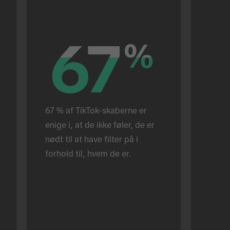
67
67
%
%
67 % af TikTok-skaberne er 
enige i, at de ikke føler, de er 
nødt til at have filter på i 
forhold til, hvem de er.