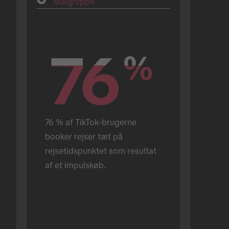
Målgruppe
76
76
%
%
76 % af TikTok-brugerne 
booker rejser tæt på 
rejsetidspunktet som resultat 
af et impulskøb.