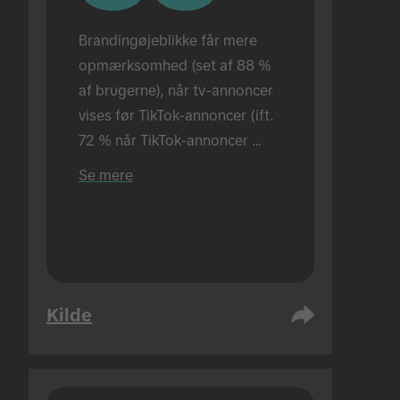
Brandingøjeblikke får mere 
opmærksomhed (set af 88 % 
af brugerne), når tv-annoncer 
vises før TikTok-annoncer (ift. 
72 % når TikTok-annoncer 
vises alene). Udført i fysiske 
Se mere
rammer.
Kilde