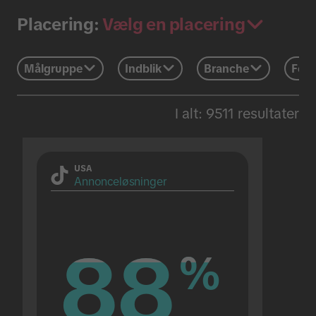
Vælg en placering
Placering:
Målgruppe
Indblik
Branche
Feri
I alt: 9511 resultater
USA
Annonceløsninger
88
88
%
%