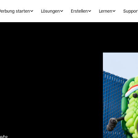
erbung starten
Lösungen
Erstellen
Lernen
Suppor
ts 