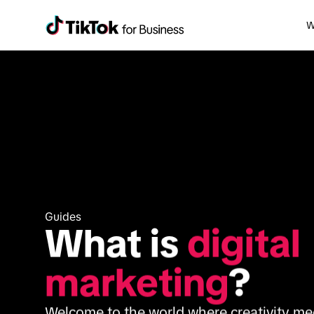
W
Guides
What is 
digital 
marketing
?
Welcome to the world where creativity mee