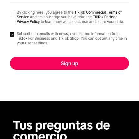
By clicking here, you agree to the
TikTok Commercial Terms of
Service
and acknowledge you have read the
TikTok Partner
Privacy Policy
to learn how we collect, use and share your data.
Subscribe to emails with news, events, and information from
TikTok For Business and TikTok Shop. You can opt out any time in
your user settings.
Sign up
Tus preguntas de 
comercio 