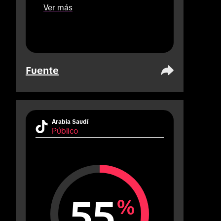
que solo publican 1).
Ver más
Fuente
Arabia Saudí
Público
55
%