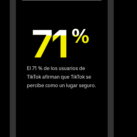
71
71
%
%
El 71 % de los usuarios de 
TikTok afirman que TikTok se 
percibe como un lugar seguro.