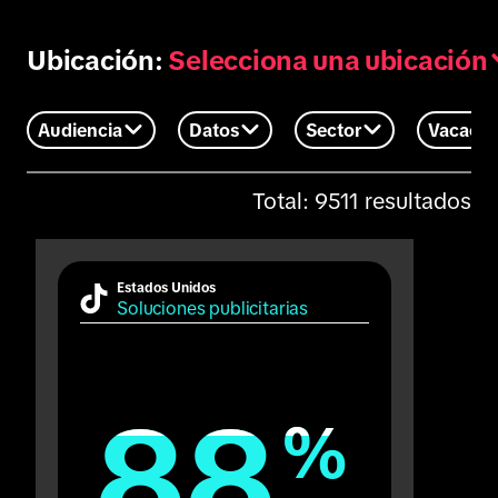
Selecciona una ubicación
Ubicación:
Audiencia
Datos
Sector
Vacacio
Total: 9511 resultados
Estados Unidos
Soluciones publicitarias
88
88
%
%