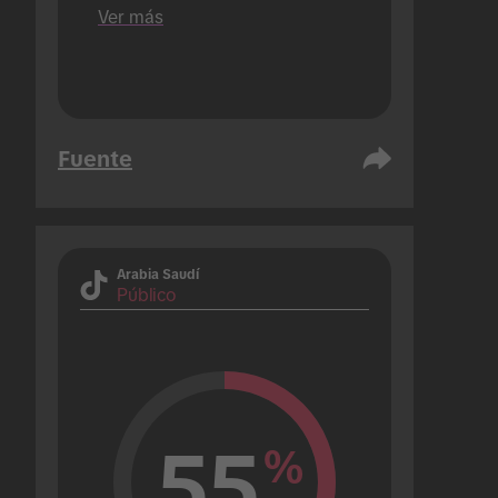
que solo publican 1).
Ver más
Fuente
Arabia Saudí
Público
55
%