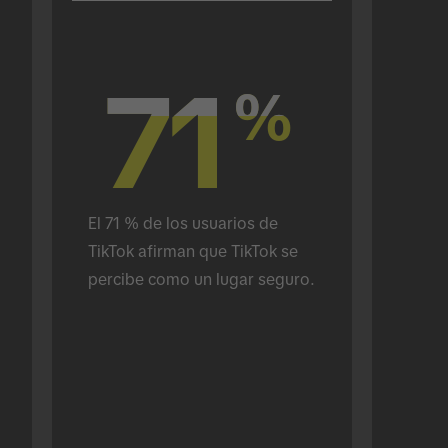
71
71
%
%
El 71 % de los usuarios de 
TikTok afirman que TikTok se 
percibe como un lugar seguro.