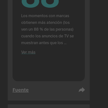
Los momentos con marcas 
obtienen más atención (los 
ven un 88 % de las personas) 
cuando los anuncios de TV se 
muestran antes que los 
anuncios en TikTok (en 
Ver más
comparación con el 72 % 
cuando los anuncios en TikTok 
se muestran solos). Realizado 
en un escenario presencial.
Fuente