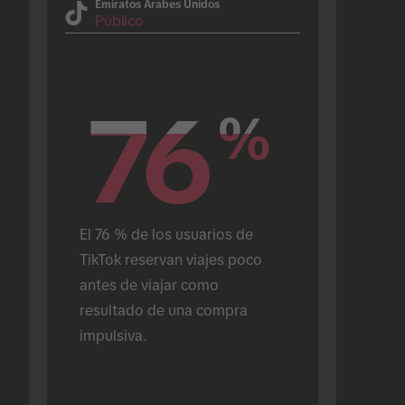
Emiratos Árabes Unidos
Público
76
76
%
%
El 76 % de los usuarios de 
TikTok reservan viajes poco 
antes de viajar como 
resultado de una compra 
impulsiva.