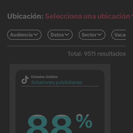
Selecciona una ubicación
Ubicación:
Audiencia
Datos
Sector
Vacacio
Total: 9511 resultados
Estados Unidos
Soluciones publicitarias
88
88
%
%