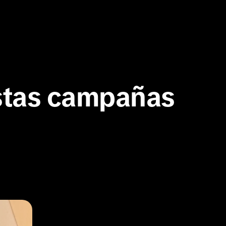
Planific
festiva
stas campañas 
Plan mensual p
Ya seas nuevo
herramientas 
Descarga