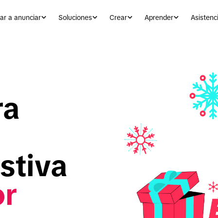
r a anunciar
Soluciones
Crear
Aprender
Asistenc
a 
tiva 
r 