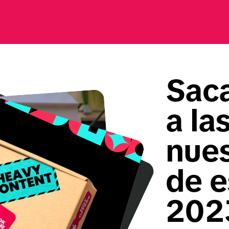
Saca
a la
nues
de e
202