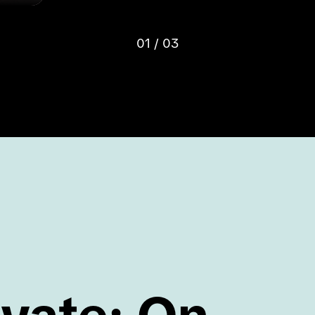
TikTok es el l
eres, así que 
01 / 03
cuidado para o
contenido de v
Descarga