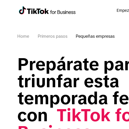
Empeza
Home
Primeros pasos
Pequeñas empresas
Prepárate par
triunfar esta 
temporada fes
con  
TikTok fo