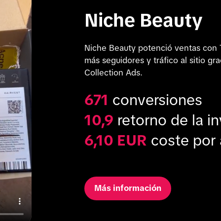
Niche Beauty
Niche Beauty potenció ventas con T
más seguidores y tráfico al sitio gr
Collection Ads.
671
conversiones
10,9
retorno de la in
6,10 EUR
coste por 
Más información
Sigue nu
la tempo