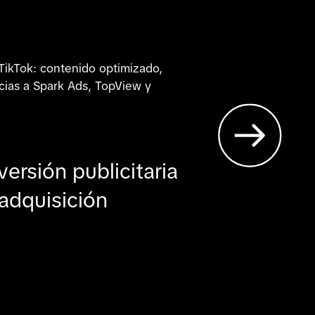
ikTok: contenido optimizado, 
acias a Spark Ads, TopView y 
versión publicitaria
adquisición
estras best practices para 
rada festiva