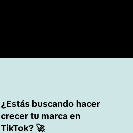
ugar perfecto en el que mostrarte tal y como 
esta temporada deja tu lado más perfecto y 
tras plataformas y aprende a preparar 
ídeo atractivo sobre tu empresa. 
r el cuaderno de estrategias para las
fiestas de TikTok
¿Estás buscando hacer
crecer tu marca en
TikTok? 🚀