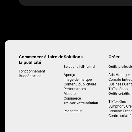
Commencer à faire de
Solutions
Créer
la publicité
Solutions full-funnel
Outils profess
Fonctionnement
Aperçu
Ads Manager
Budgétisation
Image de marque
Compte Entrep
Contenu publicitaire
Business Cent
Performances
TikTok Shop
Mesure
Outils créatifs
Commerce
TikTok One
Trouvez votre solution
Symphony Crea
Par secteur
Creative Exch
Centre créatif