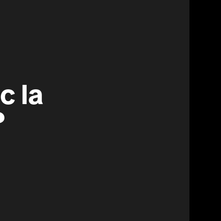
c la
?