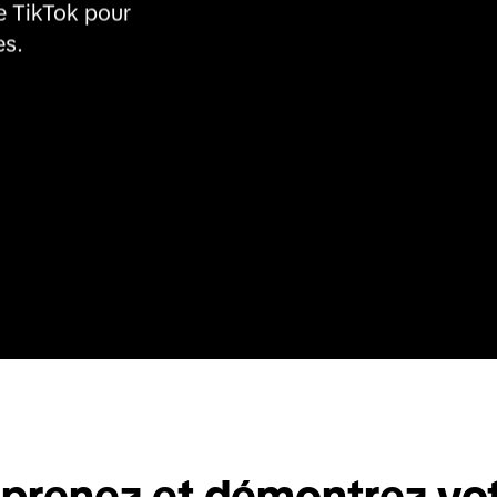
e TikTok pour 
es.
prenez et démontrez vot