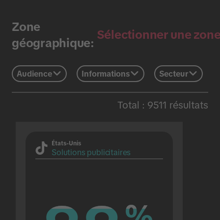
Zone
Sélectionner une zon
géographique:
Audience
Informations
Secteur
Total : 9511 résultats
États-Unis
Solutions publicitaires
%
%