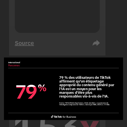
Source
International
Personnes
Émirats arabes unis
Personnes
79 % des utilisateurs de TikTok 
affirment qu'un étiquetage 
79
79
%
%
approprié du contenu généré par 
l'IA est un moyen pour les 
marques d'être plus 
responsables vis-à-vis de l'IA.
Source:
TikTok Marketing Science, étude mondiale « La puissance de
l'intelligence composée sur TikTok » menée par NRG, 2025 (n = 11 500)