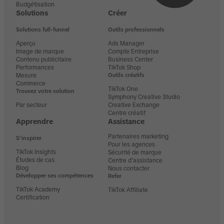
Budgétisation
Solutions
Créer
Solutions full-funnel
Outils professionnels
Aperçu
Ads Manager
Image de marque
Compte Entreprise
Contenu publicitaire
Business Center
Performances
TikTok Shop
Mesure
Outils créatifs
Commerce
TikTok One
Trouvez votre solution
Symphony Creative Studio
Par secteur
Creative Exchange
Centre créatif
Apprendre
Assistance
Partenaires marketing
S’inspirer
Pour les agences
TIkTok Insights
Sécurité de marque
Études de cas
Centre d’assistance
Blog
Nous contacter
Développer ses compétences
Refer
TikTok Academy
TikTok Affiliate
Certification