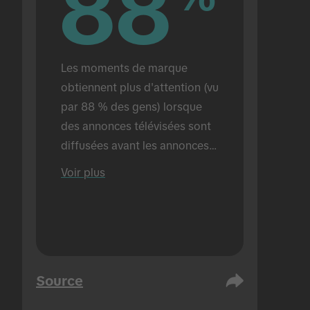
88
88
Les moments de marque 
obtiennent plus d'attention (vu 
par 88 % des gens) lorsque 
des annonces télévisées sont 
diffusées avant les annonces 
TikTok (contre 72 % lorsque 
Voir plus
les annonces TikTok sont 
diffusées seules). Étude 
menée en personne.
Source