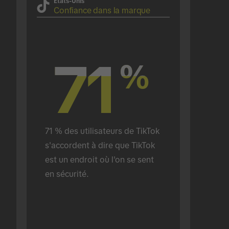
États-Unis
Confiance dans la marque
71
71
%
%
71 % des utilisateurs de TikTok 
s'accordent à dire que TikTok 
est un endroit où l'on se sent 
en sécurité.