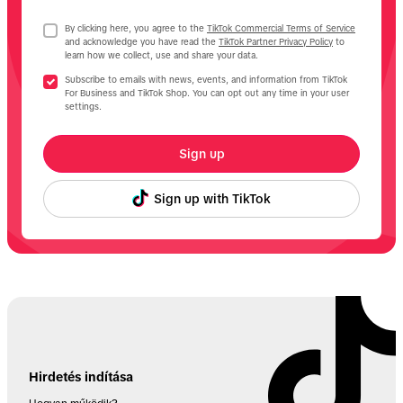
By clicking here, you agree to the
TikTok Commercial Terms of Service
and acknowledge you have read the
TikTok Partner Privacy Policy
to
learn how we collect, use and share your data.
Subscribe to emails with news, events, and information from TikTok
For Business and TikTok Shop. You can opt out any time in your user
settings.
Sign up
Sign up with TikTok
Hirdetés indítása