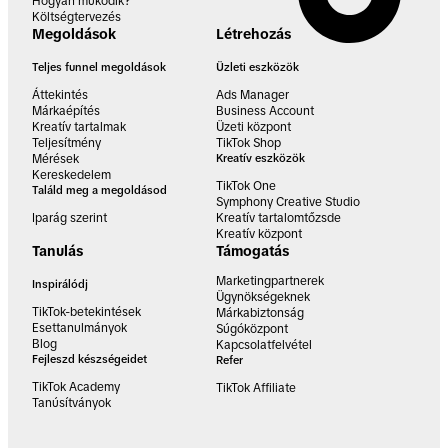
Hogyan működik?
Költségtervezés
Megoldások
Létrehozás
Teljes funnel megoldások
Üzleti eszközök
Áttekintés
Ads Manager
Márkaépítés
Business Account
Kreatív tartalmak
Üzeti központ
Teljesítmény
TikTok Shop
Mérések
Kreatív eszközök
Kereskedelem
TikTok One
Találd meg a megoldásod
Symphony Creative Studio
Iparág szerint
Kreatív tartalomtőzsde
Kreatív központ
Tanulás
Támogatás
Marketingpartnerek
Inspirálódj
Ügynökségeknek
TikTok-betekintések
Márkabiztonság
Esettanulmányok
Súgóközpont
Blog
Kapcsolatfelvétel
Fejleszd készségeidet
Refer
TikTok Academy
TikTok Affiliate
Tanúsítványok