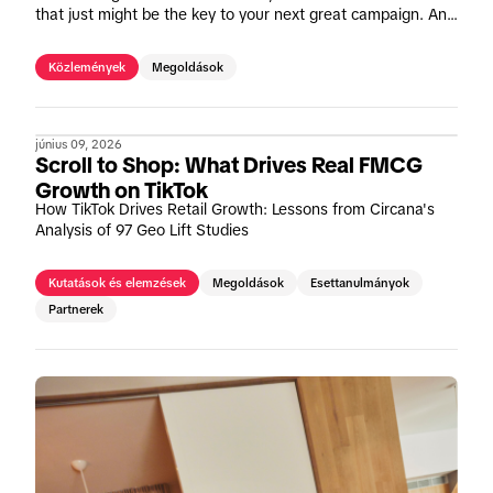
that just might be the key to your next great campaign. And
we're making it easier than ever to tap in.
Közlemények
Megoldások
június 09, 2026
Scroll to Shop: What Drives Real FMCG
Growth on TikTok
How TikTok Drives Retail Growth: Lessons from Circana's
Analysis of 97 Geo Lift Studies
Kutatások és elemzések
Megoldások
Esettanulmányok
Partnerek