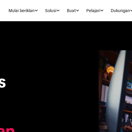
Mulai beriklan
Solusi
Buat
Pelajari
Dukungan
 
n 