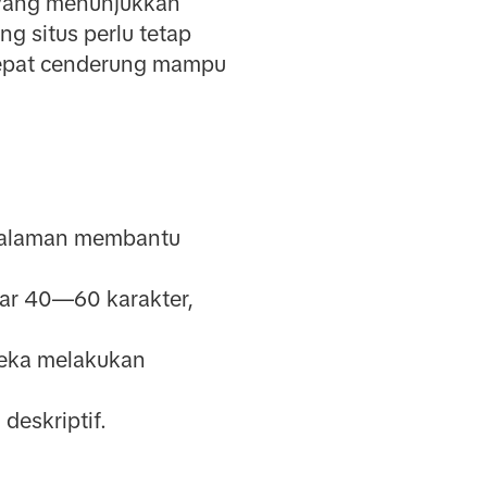
 yang menunjukkan
g situs perlu tetap
 cepat cenderung mampu
i halaman membantu
tar 40—60 karakter,
eka melakukan
deskriptif.