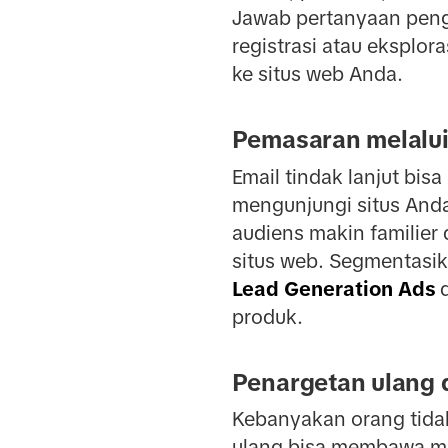
Jawab pertanyaan pengg
registrasi atau eksplor
ke situs web Anda.
Pemasaran melalui
Email tindak lanjut bi
mengunjungi situs Anda
audiens makin familie
situs web. Segmentasika
Lead Generation Ads
d
produk.
Penargetan ulang 
Kebanyakan orang tida
ulang bisa membawa me