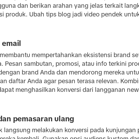
una dan berikan arahan yang jelas terkait langk
asi produk. Ubah tips blog jadi video pendek unt
 email
sa membantu mempertahankan eksistensi brand se
. Pesan sambutan, promosi, atau info terkini p
r dengan brand Anda dan mendorong mereka unt
n daftar Anda agar pesan terasa relevan. Kombina
apat menghasilkan konversi dari langganan news
dan pemasaran ulang
k langsung melakukan konversi pada kunjungan 
reka kembali. Gunakan opsi audiens kustom dan