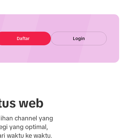
Daftar
Login
tus web
lihan channel yang
egi yang optimal,
ri waktu ke waktu.