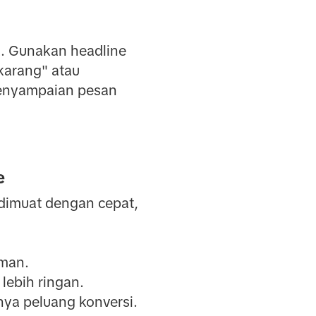
a. Gunakan headline
ekarang" atau
enyampaian pesan
e
 dimuat dengan cepat,
aman.
lebih ringan.
ya peluang konversi.