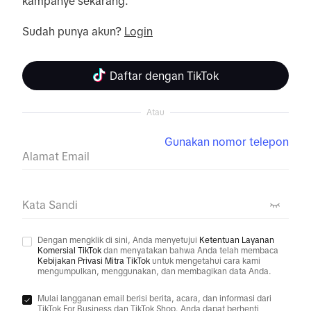
kampanye sekarang.

Sudah punya akun? 
Login
Daftar dengan TikTok
Atau
Gunakan nomor telepon
Alamat Email
Kata Sandi
Dengan mengklik di sini, Anda menyetujui
Ketentuan Layanan
Komersial TikTok
dan menyatakan bahwa Anda telah membaca
Kebijakan Privasi Mitra TikTok
untuk mengetahui cara kami
mengumpulkan, menggunakan, dan membagikan data Anda.
Mulai langganan email berisi berita, acara, dan informasi dari
TikTok For Business dan TikTok Shop. Anda dapat berhenti