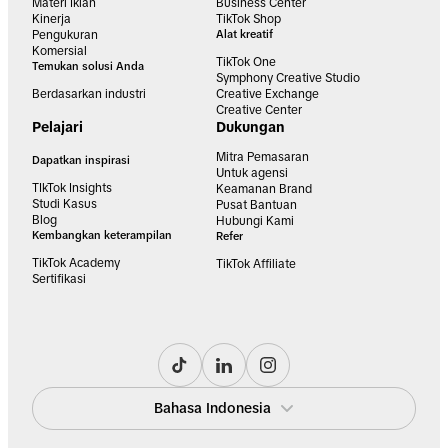
Materi Iklan
Business Center
Kinerja
TikTok Shop
Pengukuran
Alat kreatif
Komersial
TikTok One
Temukan solusi Anda
Symphony Creative Studio
Berdasarkan industri
Creative Exchange
Creative Center
Pelajari
Dukungan
Mitra Pemasaran
Dapatkan inspirasi
Untuk agensi
TIkTok Insights
Keamanan Brand
Studi Kasus
Pusat Bantuan
Blog
Hubungi Kami
Kembangkan keterampilan
Refer
TikTok Academy
TikTok Affiliate
Sertifikasi
Bahasa Indonesia