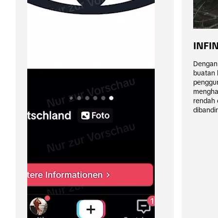
INFIN
Dengan 
buatan 
penggun
menghasi
rendah 
dibandin