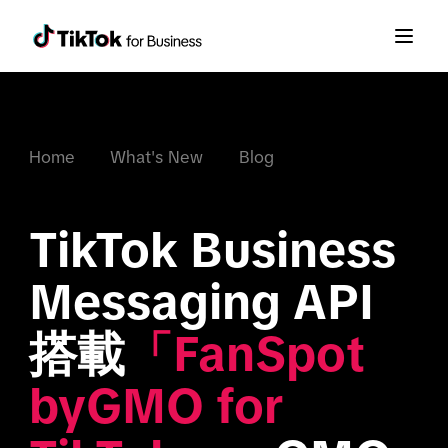
Home
What's New
Blog
TikTok Business 
Messaging API
搭載
「FanSpot 
byGMO for 