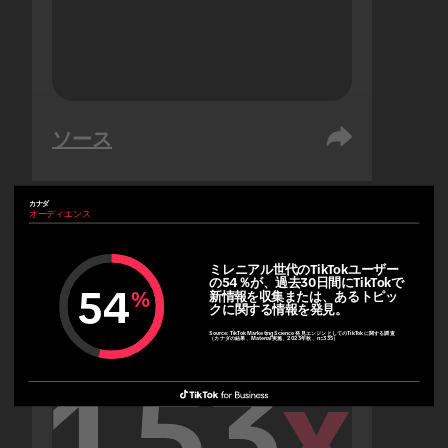
ソース
カナダ
オーディエンス
アラブ首長国連邦
オーディエンス
ミレニアル世代のTikTokユーザー
の54％が、過去30日間にTikTokで
54
%
新情報を収集または、あるトピッ
クに関する情報を発見。
Source:
TikTok Marketing Science 発見エンジンとしてのTikTokに関する調査
（カナダの結果、Material実施、2023年秋、n=335）
1.53
x