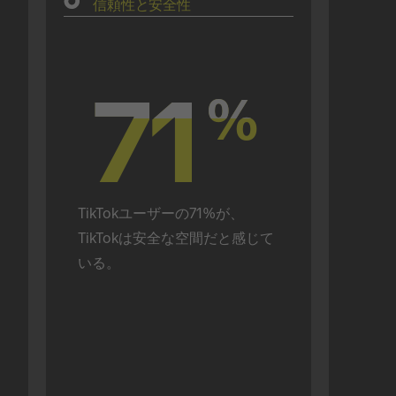
信頼性と安全性
71
71
%
%
TikTokユーザーの71%が、
TikTokは安全な空間だと感じて
いる。