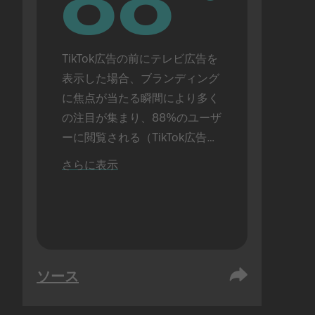
88
88
TikTok広告の前にテレビ広告を
表示した場合、ブランディング
に焦点が当たる瞬間により多く
の注目が集まり、88%のユーザ
ーに閲覧される（TikTok広告を
単独で表示した場合は72%）。
さらに表示
対面で実施。
ソース