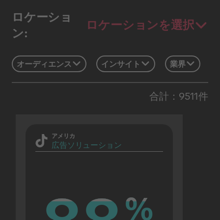
ロケーショ
ロケーションを選択
ン:
オーディエンス
インサイト
業界
合計：9511件
アメリカ
広告ソリューション
%
%