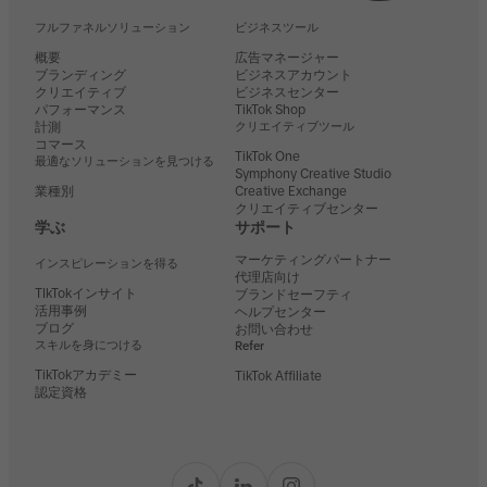
フルファネルソリューション
ビジネスツール
概要
広告マネージャー
ブランディング
ビジネスアカウント
クリエイティブ
ビジネスセンター
パフォーマンス
TikTok Shop
計測
クリエイティブツール
コマース
TikTok One
最適なソリューションを見つける
Symphony Creative Studio
業種別
Creative Exchange
クリエイティブセンター
学ぶ
サポート
マーケティングパートナー
インスピレーションを得る
代理店向け
TIkTokインサイト
ブランドセーフティ
活用事例
ヘルプセンター
ブログ
お問い合わせ
スキルを身につける
Refer
TikTokアカデミー
TikTok Affiliate
認定資格