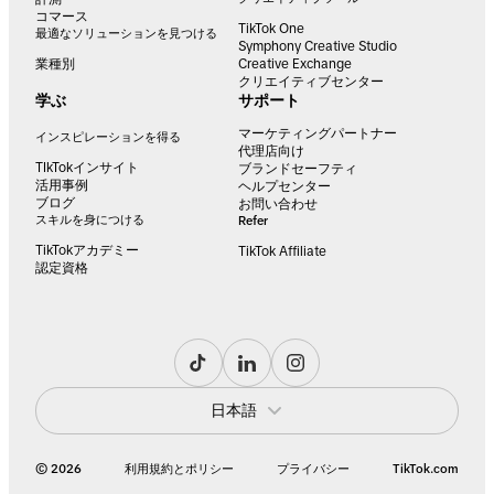
コマース
TikTok One
最適なソリューションを見つける
Symphony Creative Studio
業種別
Creative Exchange
クリエイティブセンター
学ぶ
サポート
マーケティングパートナー
インスピレーションを得る
代理店向け
TIkTokインサイト
ブランドセーフティ
活用事例
ヘルプセンター
ブログ
お問い合わせ
スキルを身につける
Refer
TikTokアカデミー
TikTok Affiliate
認定資格
日本語
© 2026
利用規約とポリシー
プライバシー
TikTok.com