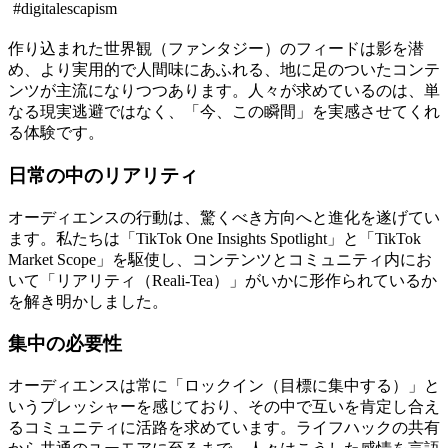
#digitalescapism
作り込まれた世界観（ファンタジー）のフィードは影を潜
め、より実用的で人間味にあふれる、地に足のついたコンテ
ンツが主流になりつつあります。人々が求めているのは、単
なる現実逃避ではなく、「今、この瞬間」を実感させてくれ
る体験です。
日常の中のリアリティ
オーディエンスの行動は、驚くべき方向へと進化を遂げてい
ます。私たちは「TikTok One Insights Spotlight」と「TikTok
Market Scope」を駆使し、コンテンツとコミュニティ内にお
いて「リアリティ（Reali-Tea）」がいかに形作られているか
を解き明かしました。
集中の必要性
オーディエンスは常に「ロックイン（目標に集中する）」と
いうプレッシャーを感じており、その中で互いを肯定し合え
るコミュニティに活路を求めています。ライフハックの共有