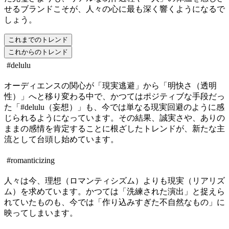
せるブランドこそが、人々の心に最も深く響くようになるで
しょう。
これまでのトレンド
これからのトレンド
#delulu
オーディエンスの関心が「現実逃避」から「明快さ（透明
性）」へと移り変わる中で、かつてはポジティブな手段だっ
た「#delulu（妄想）」も、今では単なる現実回避のように感
じられるようになっています。その結果、誠実さや、ありの
ままの感情を肯定することに根ざしたトレンドが、新たな主
流として台頭し始めています。
#romanticizing
人々は今、理想（ロマンティシズム）よりも現実（リアリズ
ム）を求めています。かつては「洗練された演出」と捉えら
れていたものも、今では「作り込みすぎた不自然なもの」に
映ってしまいます。