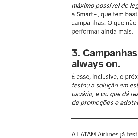
máximo possível de le
a Smart+, que tem basta
campanhas. O que não f
performar ainda mais.
3. Campanhas 
always on.
É esse, inclusive, o pr
testou a solução em est
usuário, e viu que dá re
de promoções e adotar
A LATAM Airlines já tes