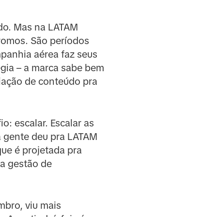
ado. Mas na LATAM
romos. São períodos
panhia aérea faz seus
égia – a marca sabe bem
riação de conteúdo pra
: escalar. Escalar as
 a gente deu pra LATAM
que é projetada pra
 a gestão de
mbro, viu mais