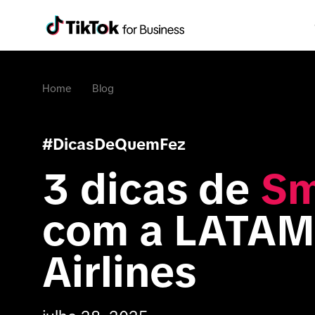
Home
Blog
#DicasDeQuemFez
3 dicas de 
Sm
com a LATAM 
Airlines