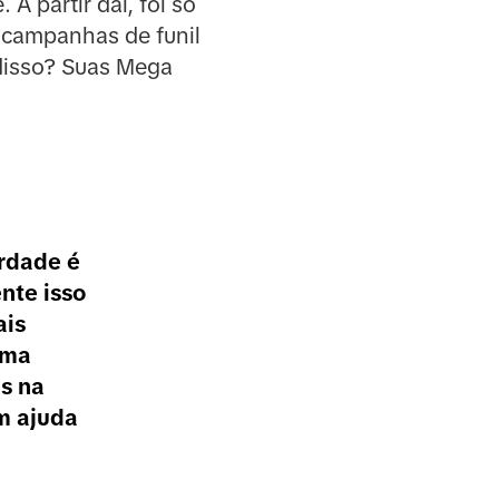
 partir daí, foi só
 campanhas de funil
 disso? Suas Mega
erdade é
nte isso
ais
uma
s na
m ajuda