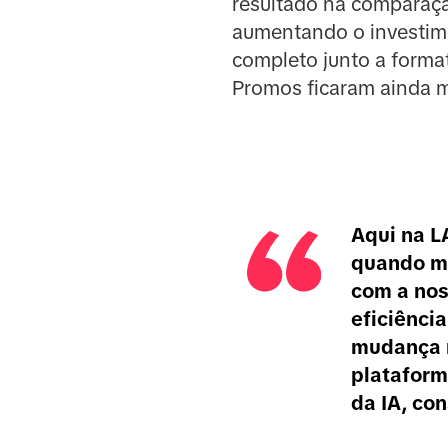
resultado na comparaçã
aumentando o investime
completo junto a forma
Promos ficaram ainda m
Aqui na L
quando me
com a nos
eficiênci
mudança 
plataform
da IA, co