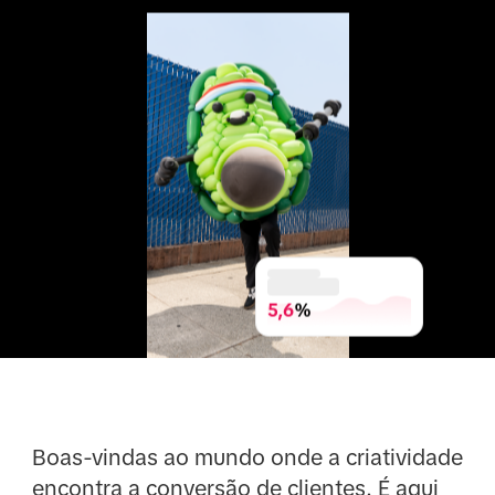
5,6
%
Boas-vindas ao mundo onde a criatividade
encontra a conversão de clientes. É aqui