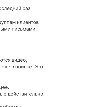
оследний раз.
руппам клиентов
ными письмами,
ются видео,
еще в поиске. Это
щее.
рые действительно