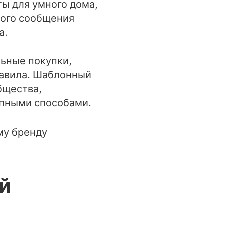
ты для умного дома,
ного сообщения
а.
ьные покупки,
равила. Шаблонный
бщества,
упными способами.
му бренду
й