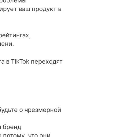
проблемы
ирует ваш продукт в
рейтингах,
мени.
а в TikTok переходят
будьте о чрезмерной
ш бренд
 потому, что они