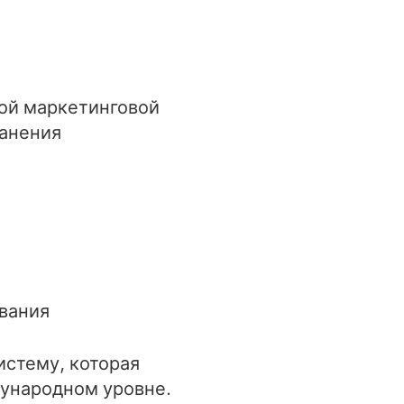
кой маркетинговой
ранения
вания
стему, которая
дународном уровне.