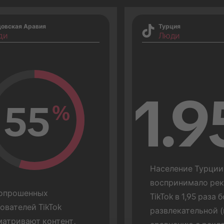
довская Аравия
Турция
ди
Люди
1.9
55
%
Население Турции 
воспринимало рекл
опрошенных 
TikTok в 1,95 раза б
ователей TikTok 
развлекательной (
атривают контент, 