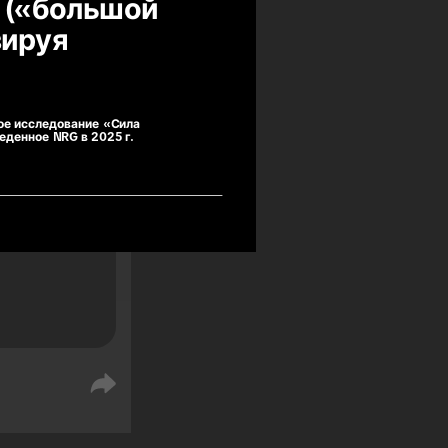
(«большой 
ируя 
ok 
ьное исследование «Сила
и 
еденное NRG в 2025 г.
шествия в 
сивной 