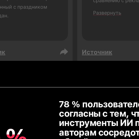
сравнению с рекла
нный с праздником 
других платформах
Развернуть
дан.
ик
Источник
довская Аравия
Объединенные Араб
ди
Люди
78 % пользователе
согласны с тем, чт
76
76
инструменты ИИ п
%
%
авторам сосредот