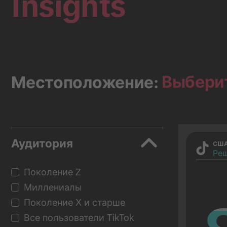
Insights
Выбери
Местоположение:
Аудитория
СШ
Реш
Поколение Z
Миллениалы
Поколение X и старше
Все пользователи TikTok