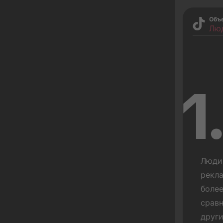
Объ
Лю
1
Люди
рекла
более
сравн
други