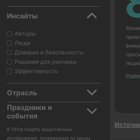
Инсайты
Момен
Авторы
привл
Люди
внима
Доверие и безопасность
просм
Решения для рекламы
людей
Эффективность
показ
Разв
рекла
сравн
Отрасль
рекла
Праздники и
показ
Приложения
события
Прово
Автомобили
Источн
Красота и уход за собой
Назад в школу
В TikTok Insights представлены
Потребительские товары в
Черная пятница
исследования, проведенные по заказу