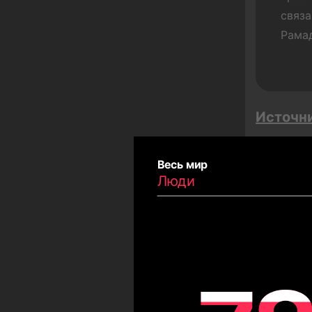
связа
Чемпионат мира по
Рама
футболу
Buen Fin
Сонгкран
Мегараспродажи
Источн
Тет
Лето
Весь мир
Карнавал
Люди
Ураза-байрам
Сау
Лю
День независимости Чили
Кубок Америки по футболу
Олимпийские игры