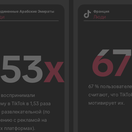
единенные Арабские Эмираты
Франция
ди
Люди
67
67
.53
x
67 % пользователей
считают, что TikTok
 воспринимали 
мотивирует их.
му в TikTok в 1,53 раза 
 развлекательной (по 
ению с рекламой на 
х платформах).