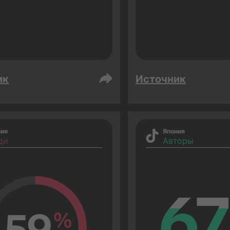
ик
Источник
ния
Япония
ди
Авторы
67
67
59
%