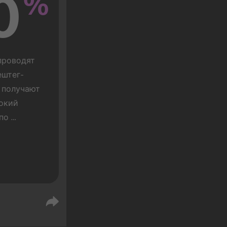
0
%
роводят 
ештег-
 получают 
окий 
по 
ами, 
только 