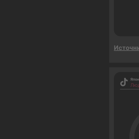
Источн
Япо
Лю