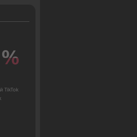
%
%
 TikTok 
 