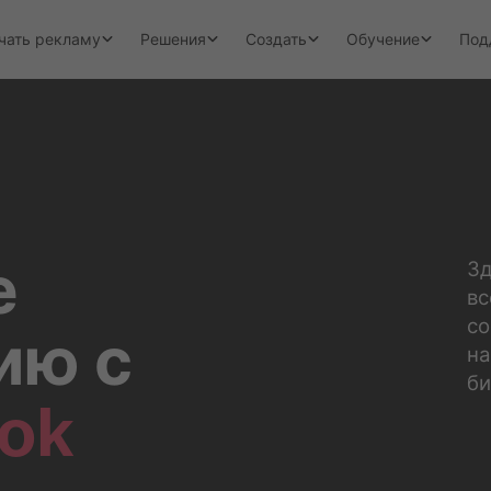
чать рекламу
Решения
Создать
Обучение
Под
е
Зд
вс
со
ию с
на
би
Tok