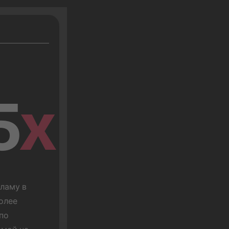
5
x
аму в 
олее 
по 