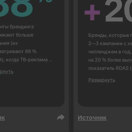
88
88
+
2
ты брендинга 
екают больше 
Бренды, которые п
ния (их 
2—3 кампании с х
атривают 88 % 
челленджем в год,
), когда ТВ-реклама 
на 20 % более выс
ывается перед 
показатель ROAS (
ернуть
мой TikTok (по 
сравнению с бренд
Развернуть
ению с 72 %, когда 
которые проводят 
ма TikTok 
одну кампанию).
ывается отдельно). 
дится в очной форме.
ик
Источник