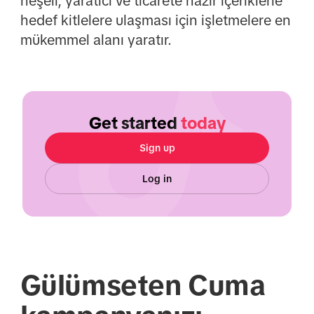
neşeli, yaratıcı ve ticarete hazır içeriklerle
hedef kitlelere ulaşması için işletmelere en
mükemmel alanı yaratır.
Get started
today
Sign up
Log in
Gülümseten Cuma