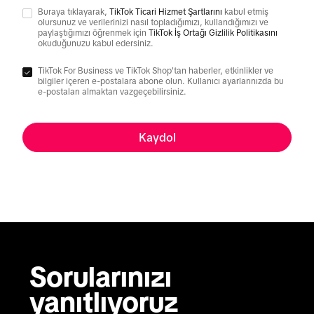
Buraya tıklayarak,
TikTok Ticari Hizmet Şartlarını
kabul etmiş
olursunuz ve verilerinizi nasıl topladığımızı, kullandığımızı ve
paylaştığımızı öğrenmek için
TikTok İş Ortağı Gizlilik Politikasını
okuduğunuzu kabul edersiniz.
TikTok For Business ve TikTok Shop'tan haberler, etkinlikler ve
bilgiler içeren e-postalara abone olun. Kullanıcı ayarlarınızda bu
e-postaları almaktan vazgeçebilirsiniz.
Kaydol
Sorularınızı 
yanıtlıyoruz