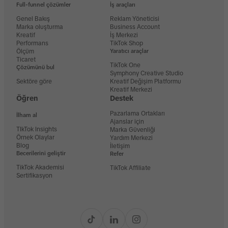
Full-funnel çözümler
İş araçları
Genel Bakış
Reklam Yöneticisi
Marka oluşturma
Business Account
Kreatif
İş Merkezi
Performans
TikTok Shop
Ölçüm
Yaratıcı araçlar
Ticaret
TikTok One
Çözümünü bul
Symphony Creative Studio
Sektöre göre
Kreatif Değişim Platformu
Kreatif Merkezi
Öğren
Destek
Pazarlama Ortakları
İlham al
Ajanslar için
TIkTok Insights
Marka Güvenliği
Örnek Olaylar
Yardım Merkezi
Blog
İletişim
Becerilerini geliştir
Refer
TikTok Akademisi
TikTok Affiliate
Sertifikasyon