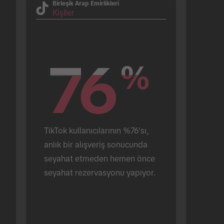
Birleşik Arap Emirlikleri
Kişiler
76
76
%
%
TikTok kullanıcılarının %76'sı, 
anlık bir alışveriş sonucunda 
seyahat etmeden hemen önce 
seyahat rezervasyonu yapıyor.