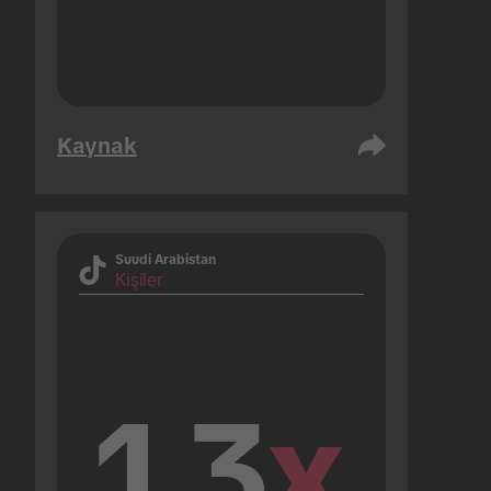
Kaynak
Suudi Arabistan
Kişiler
1.3
x