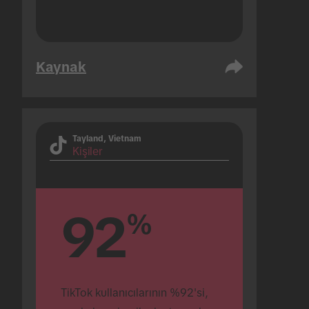
Kaynak
Tayland, Vietnam
Kişiler
92
%
TikTok kullanıcılarının %92'si, 