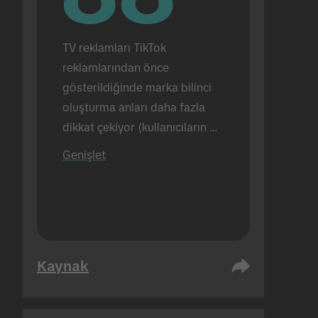
TV reklamları TikTok 
reklamlarından önce 
gösterildiğinde marka bilinci 
oluşturma anları daha fazla 
dikkat çekiyor (kullanıcıların 
%88'i tarafından görüntüleme) 
Genişlet
(buna karşılık TikTok reklamları 
tek başına gösterildiğinde bu 
oran %72 oldu). Yüz yüze 
gerçekleştirildi.
Kaynak