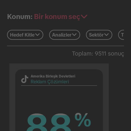
Bir konum seç
Konum:
Hedef Kitle
Analizler
Sektör
Tatil
Toplam: 9511 sonuç
Amerika Birleşik Devletleri
Reklam Çözümleri
88
88
%
%