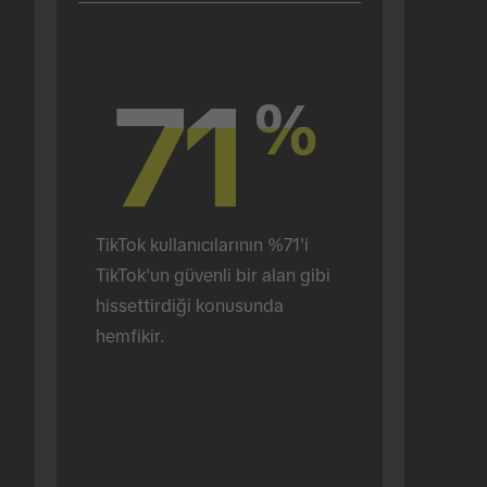
71
71
%
%
TikTok kullanıcılarının %71'i 
TikTok'un güvenli bir alan gibi 
hissettirdiği konusunda 
hemfikir.