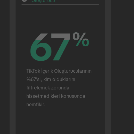
Oluşturucu
67
67
%
%
TikTok İçerik Oluşturucularının 
%67'si, kim olduklarını 
filtrelemek zorunda 
hissetmedikleri konusunda 
hemfikir.