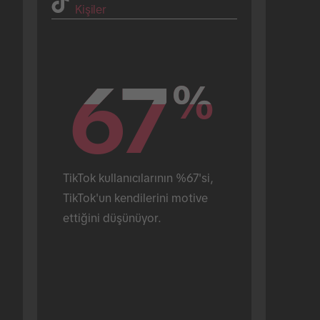
Kişiler
67
67
%
%
TikTok kullanıcılarının %67'si, 
TikTok'un kendilerini motive 
ettiğini düşünüyor.