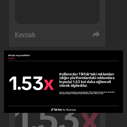
Kaynak
Birleşik Arap Emirlikleri
Kişiler
Birleşik Arap Emirlikleri
Kişiler
Kullanıcılar TikTok'taki reklamları 
1.53
x
(diğer platformlardaki reklamlara 
kıyasla) 1,53 kat daha eğlenceli 
olarak algıladılar.
Source:
Ipsos tarafından gerçekleştirilen TikTok Dijital Platformların Sinirbilimi
Etkileşimi Ölçümü (Birleşik Arap Emirlikleri) Nisan 2021 (n=50)
1.53
x