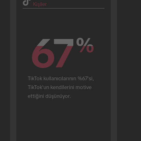
Kişiler
67
67
%
%
TikTok kullanıcılarının %67'si, 
TikTok'un kendilerini motive 
ettiğini düşünüyor.