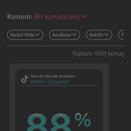
Bir konum seç
Konum:
Hedef Kitle
Analizler
Sektör
Tatil
Toplam: 9511 sonuç
Amerika Birleşik Devletleri
Reklam Çözümleri
88
88
%
%