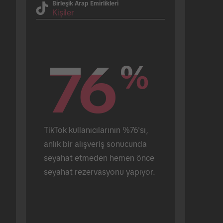
Birleşik Arap Emirlikleri
Kişiler
76
76
%
%
TikTok kullanıcılarının %76'sı, 
anlık bir alışveriş sonucunda 
seyahat etmeden hemen önce 
seyahat rezervasyonu yapıyor.