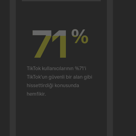
71
71
%
%
TikTok kullanıcılarının %71'i 
TikTok'un güvenli bir alan gibi 
hissettirdiği konusunda 
hemfikir.