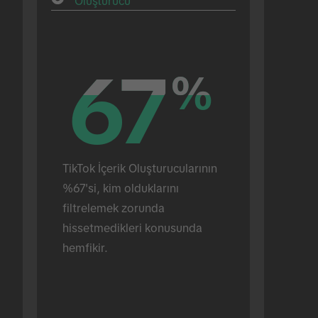
Oluşturucu
67
67
%
%
TikTok İçerik Oluşturucularının 
%67'si, kim olduklarını 
filtrelemek zorunda 
hissetmedikleri konusunda 
hemfikir.