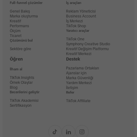
Full-funnel çözümler
İş araçları
Genel Bakış
Reklam Yöneticisi
Marka oluşturma
Business Account
Kreatif
İş Merkezi
Performans
TikTok Shop
Ölçüm
Yaratıcı araçlar
Ticaret
TikTok One
Çözümünü bul
Symphony Creative Studio
Sektöre göre
Kreatif Değişim Platformu
Kreatif Merkezi
Öğren
Destek
Pazarlama Ortakları
İlham al
Ajanslar için
TIkTok Insights
Marka Güvenliği
Örnek Olaylar
Yardım Merkezi
Blog
İletişim
Becerilerini geliştir
Refer
TikTok Akademisi
TikTok Affiliate
Sertifikasyon