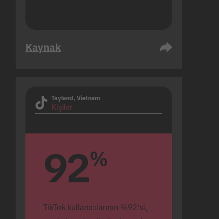
Kaynak
Tayland, Vietnam
Kişiler
92
%
TikTok kullanıcılarının %92'si, 