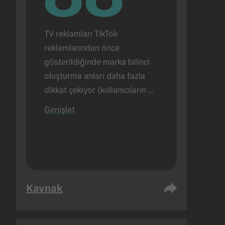
TV reklamları TikTok 
reklamlarından önce 
gösterildiğinde marka bilinci 
oluşturma anları daha fazla 
dikkat çekiyor (kullanıcıların 
%88'i tarafından görüntüleme) 
Genişlet
(buna karşılık TikTok reklamları 
tek başına gösterildiğinde bu 
oran %72 oldu). Yüz yüze 
gerçekleştirildi.
Kaynak