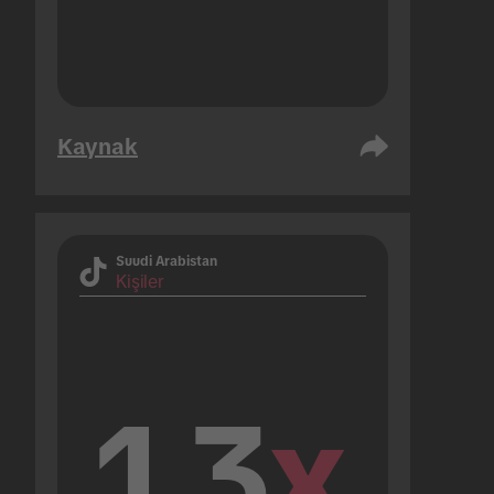
Kaynak
Suudi Arabistan
Kişiler
1.3
x