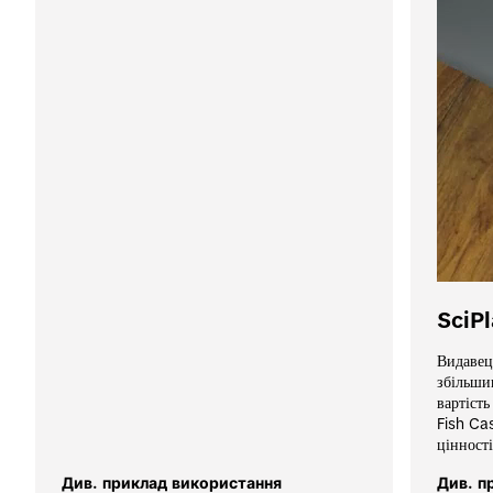
SciP
Видавец
збільшив
вартість
Fish Cas
цінності
Див. приклад використання
Див. п