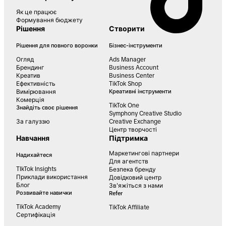
Як це працює
Формування бюджету
Рішення
Створити
Рішення для повного воронки
Бізнес-інструменти
Огляд
Ads Manager
Брендинг
Business Account
Креатив
Business Center
Ефективність
TikTok Shop
Вимірювання
Креативні інструменти
Комерція
TikTok One
Знайдіть своє рішення
Symphony Creative Studio
За галуззю
Creative Exchange
Центр творчості
Навчання
Підтримка
Маркетингові партнери
Надихайтеся
Для агентств
TIkTok Insights
Безпека бренду
Приклади використання
Довідковий центр
Блог
Зв'яжіться з нами
Розвивайте навички
Refer
TikTok Academy
TikTok Affiliate
Сертифікація