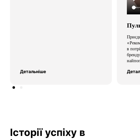
Пуль
Приєдн
«Реком
в потр
бренду
найпоп
Детальніше
Детал
Історії успіху в 