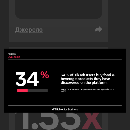
Джерело
Європа
Аудиторія
Об’єднані Арабські Емірати
Аудиторія
34
%
34% of TikTok users buy food & 
beverage products they have 
discovered on the platform.
Source:
TikTok Full Funnel Europe Research conducted by Material 2023
(n=779)
1.53
x