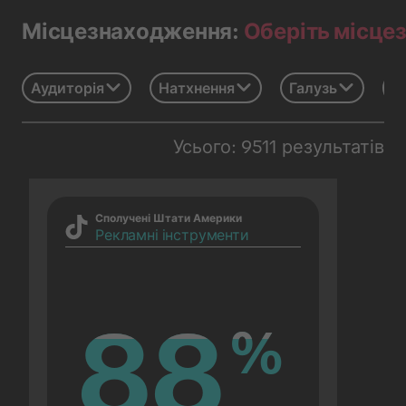
Оберіть місце
Місцезнаходження:
Аудиторія
Натхнення
Галузь
Св
Усього: 9511 результатів
Сполучені Штати Америки
Рекламні інструменти
88
88
%
%