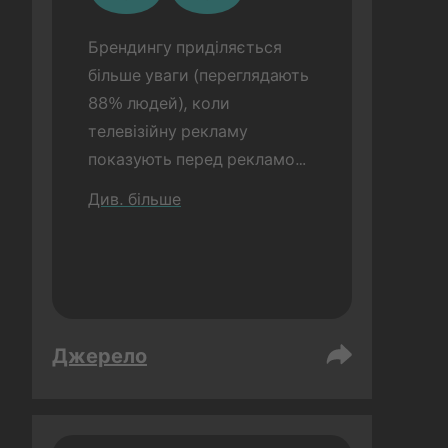
Брендингу приділяється 
більше уваги (переглядають 
88% людей), коли 
телевізійну рекламу 
показують перед рекламою 
TikTok (порівняно з 72%, 
Див. більше
коли рекламу TikTok 
показували окремо). 
Дослідження проводилося в 
очній формі.
Джерело