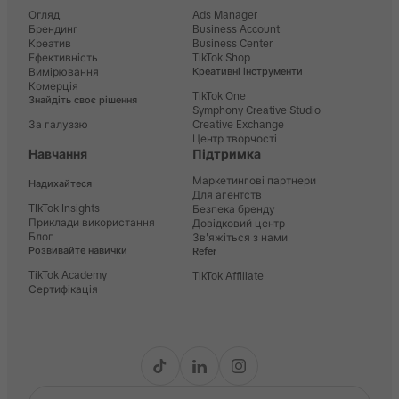
Огляд
Ads Manager
Брендинг
Business Account
Креатив
Business Center
Ефективність
TikTok Shop
Вимірювання
Креативні інструменти
Комерція
TikTok One
Знайдіть своє рішення
Symphony Creative Studio
За галуззю
Creative Exchange
Центр творчості
Навчання
Підтримка
Маркетингові партнери
Надихайтеся
Для агентств
TIkTok Insights
Безпека бренду
Приклади використання
Довідковий центр
Блог
Зв'яжіться з нами
Розвивайте навички
Refer
TikTok Academy
TikTok Affiliate
Сертифікація