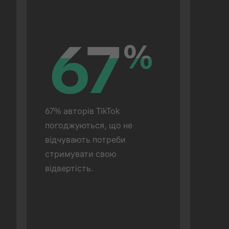
67
67
%
%
67% авторів TikTok 
погоджуються, що не 
відчувають потреби 
стримувати свою 
відвертість.