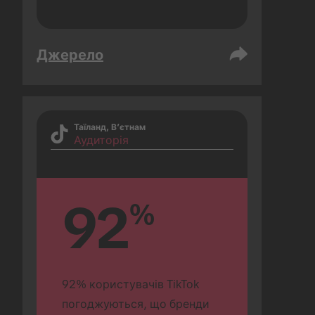
Джерело
Таїланд, В’єтнам
Аудиторія
92
%
92% користувачів TikTok 
погоджуються, що бренди 