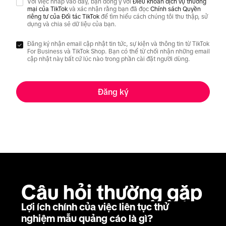
Với việc nhấp vào đây, bạn đồng ý với
Điều khoản dịch vụ thương
mại của TikTok
và xác nhận rằng bạn đã đọc
Chính sách Quyền
riêng tư của Đối tác TikTok
để tìm hiểu cách chúng tôi thu thập, sử
dụng và chia sẻ dữ liệu của bạn.
Đăng ký nhận email cập nhật tin tức, sự kiện và thông tin từ TikTok
For Business và TikTok Shop. Bạn có thể từ chối nhận những email
cập nhật này bất cứ lúc nào trong phần cài đặt người dùng.
Đăng ký
Câu hỏi thường gặp
Lợi ích chính của việc liên tục thử
nghiệm mẫu quảng cáo là gì?