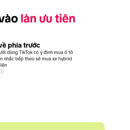
vào 
làn ưu tiên
về phía trước
ời dùng TikTok có ý định mua ô tô
n nhắc tiếp theo sẽ mua xe hybrid
điện