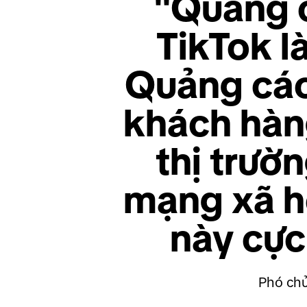
"Quảng c
TikTok là
Quảng cáo
khách hàng
thị trườ
mạng xã h
này cực
Phó chủ