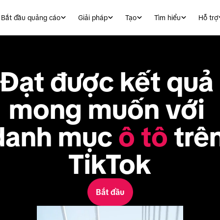
Bắt đầu quảng cáo
Giải pháp
Tạo
Tìm hiểu
Hỗ trợ
Đạt được kết quả 
mong muốn với 
danh mục 
ô tô
 trên
TikTok
Bắt đầu