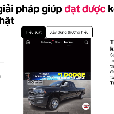
iải pháp giúp 
đạt được
 k
hật
Hiệu suất
Xây dựng thương hiệu
T
k
S
t
t
đa
e
tô
T