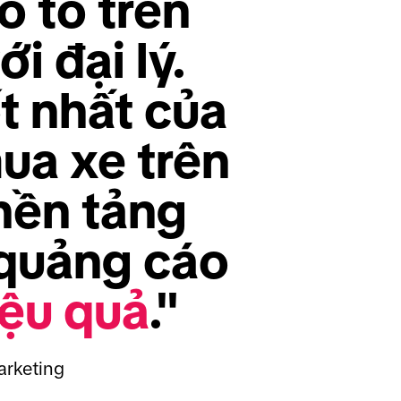
 tô trên 
ới đại lý. 
 nhất của 
a xe trên 
nền tảng 
quảng cáo 
iệu quả
."
arketing