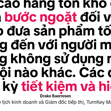
áo hàng tồn kho ô
 
bước ngoặt
 đối v
 đưa sản phẩm tốt
 đến với người mu
ng không sử dụng 
ội nào khác. Các 
 kỳ 
tiết kiệm và h
Drake Baerresen
 tịch kinh doanh và Giám đốc tiếp thị, TurnKey M