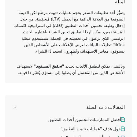
أمثلة
يتميَّز أحد تطبيقات السفر بحجم عمليات تثبيت مرتفع لكن القيمة
المتوقعة من العلاقة الدائمة مع العميل (LTV) مُنخفِضة. من خلال
إدخال وظيفة تحسين أحداث التطبيق (AEO) في استراتيجية اكتساب
المُستخدِمين، يمكن لهذا التطبيق تعيين الشراء باعتباره الحدث
الرئيسي الذي يرغبون في تحسينه في الحملة. ستستخدِم منصّة
TikTok تحليلات البيانات لعرض الإعلانات على الأشخاص الذين
يستوفون معايير الاستهداف ويُظهِرون استعدادًا للشراء.
وبالمثل، يمكن لتطبيق الألعاب تحديد
"تحقيق المستوى"
لاستهداف
الأشخاص الذين من المُحتمَل أن يصلوا إلى مستوًى يُعتَبَر ذا قيمة.
المقالات ذات الصلة
أفضل الممارسات لتحسين أحداث التطبيق
حول هدف "عمليات تثبيت التطبيق"