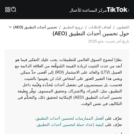
مركز المساعدة للأعمال
/
/
/
المُعلِنون
أهداف الإعلانات
ترويج التطبيق
تحسين أحداث التطبيق (AEO)
حول تحسين أحداث التطبيق (AEO)
تاريخ آخر تحديث: مايو 2025
نظرًا لنضوج السوق العالمي للتطبيقات، يجب عليك التفكير فيما هو
أبعد من حدث التثبيت لزيادة القيمة المُتوقَّعة من العلاقة الدائمة مع
العميل (LTV) والعائد على الاستثمار (ROI) إلى أقصى حدٍّ ممكن.
ويعني هذا التغيير العثور على أشخاص جُدُد لن يقوموا بالتثبيت
فحسب، بل سيستمرون في تشغيل أحداث مُحدَّدة وقيِّمة داخل
التطبيق، مثل: الشراء، والاشتراك، وتحقيق المستوى. توفِّر وظيفة
تحسين أحداث التطبيق (AEO) الإمكانية لتحقيق ذلك، والتحكُّم في
التكاليف في نفس الوقت.
تعرَّف على
أفضل الممارسات لتحسين أحداث التطبيق
.
تعرَّف على
كيفية إعداد حملة لتحسين أحداث التطبيق
.