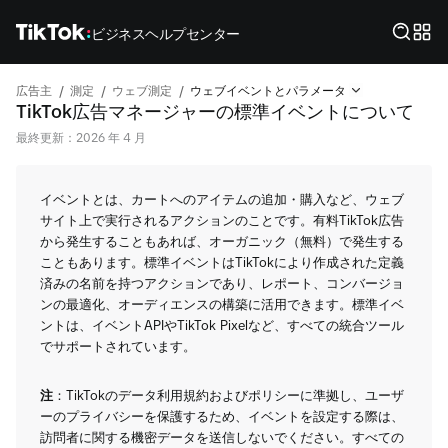
ビジネスヘルプセンター
/
/
/
広告主
測定
ウェブ測定
ウェブイベントとパラメータ
TikTok広告マネージャーの標準イベントについて
最終更新：2026 年 4 月
イベントとは、カートへのアイテムの追加・購入など、ウェブ
サイト上で実行されるアクションのことです。有料TikTok広告
から発生することもあれば、オーガニック（無料）で発生する
こともあります。標準イベントはTikTokにより作成された定義
済みの名前を持つアクションであり、レポート、コンバージョ
ンの最適化、オーディエンスの構築に活用できます。標準イベ
ントは、イベントAPIやTikTok Pixelなど、すべての統合ツール
でサポートされています。
注
：TikTokのデータ利用規約およびポリシーに準拠し、ユーザ
ーのプライバシーを保護するため、イベントを設定する際は、
訪問者に関する機密データを送信しないでください。すべての