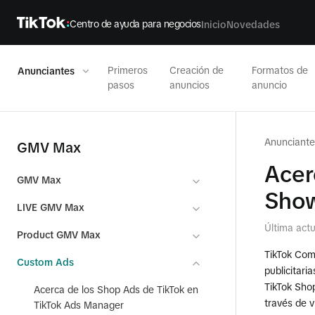
Centro de ayuda para negocios
Inicio
Novedades
Primeros
Creación de
Formatos de
Anunciantes
pasos
anuncios
anuncio
Anunciante
GMV Max
Acer
GMV Max
Sho
LIVE GMV Max
Última actu
Product GMV Max
TikTok Com
Custom Ads
publicitari
TikTok Sho
Acerca de los Shop Ads de TikTok en
través de 
TikTok Ads Manager