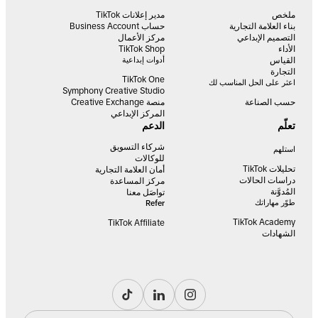
ملخص
مدير إعلانات TikTok
بناء العلامة التجارية
حساب Business Account
التصميم الإبداعي
مركز الأعمال
الأداء
TikTok Shop
القياس
أدوات إبداعية
التجارة
TikTok One
اعثر على الحل المناسب لك
Symphony Creative Studio
حسب الصناعة
منصة Creative Exchange
المركز الإبداعي
تعلّم
الدعم
شركاء التسويق
استلهم
للوكالات
تحليلات TikTok
أمان العلامة التجارية
دراسات الحالات
مركز المساعدة
المُدوَّنة
تواصَل معنا
طوّر مهاراتك
Refer
TikTok Academy
TikTok Affiliate
الشهادات