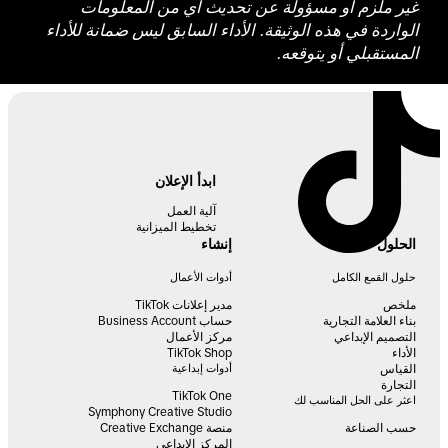
غير ملزم أو مسؤولة عن تحديث أي من المعلومات
الواردة في هذه الوثيقة. الأداء السابق ليس ضمانة للأداء
المستقبلي أو يتوقعه.
ابدأ الإعلان
آلية العمل
تخطيط الميزانية
الحلول
إنشاء
حلول القمع الكامل
أدوات الأعمال
ملخص
مدير إعلانات TikTok
بناء العلامة التجارية
حساب Business Account
التصميم الإبداعي
مركز الأعمال
الأداء
TikTok Shop
القياس
أدوات إبداعية
التجارة
TikTok One
اعثر على الحل المناسب لك
Symphony Creative Studio
حسب الصناعة
منصة Creative Exchange
المركز الإبداعي