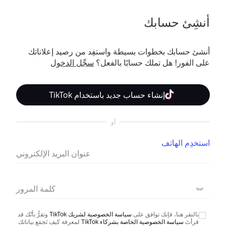
أنشِئ حسابك
أنشئ حسابك بخطوات بسيطة واستفِد من رصيد إعلاناتك 
على الفور! هل تملك حسابًا بالفعل؟ 
سجِّل الدخول
إنشاء حساب جديد باستخدام TikTok
أو
استخدِم الهاتف
عنوان البريد الإلكتروني
كلمة المرور
بالنقر هنا، فإنك توافق على
سياسة الخصوصية لشريك TikTok
وتقرُّ بأنّك قد
قرأتَ
سياسة الخصوصية الخاصة بشركاء TikTok
لمعرفة كيف نَجمَع بياناتك