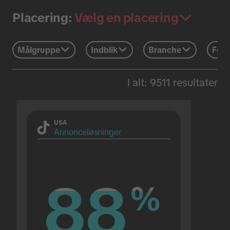
Vælg en placering
Placering:
Målgruppe
Indblik
Branche
Feri
I alt: 9511 resultater
USA
Annonceløsninger
88
88
%
%