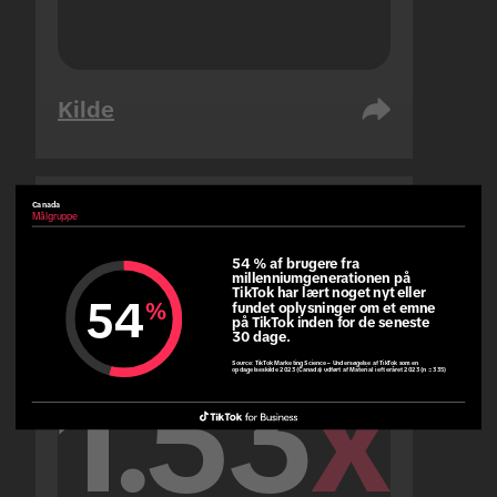
Kilde
Canada
Målgruppe
Forenede Arabiske Emirater
Målgruppe
54 % af brugere fra 
millenniumgenerationen på 
TikTok har lært noget nyt eller 
54
%
fundet oplysninger om et emne 
på TikTok inden for de seneste 
30 dage.
Source:
TikTok Marketing Science – Undersøgelse af TikTok som en
1.53
x
opdagelseskilde 2023 (Canada) udført af Material i efteråret 2023 (n = 335)