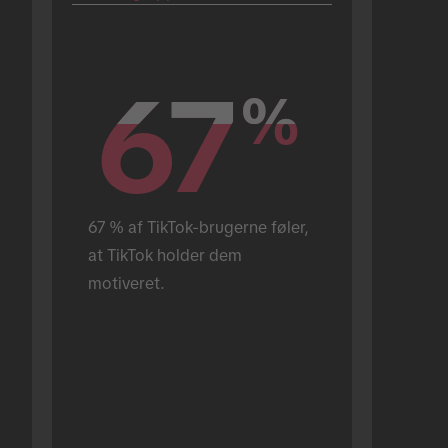
67
67
%
%
67 % af TikTok-brugerne føler, 
at TikTok holder dem 
motiveret.