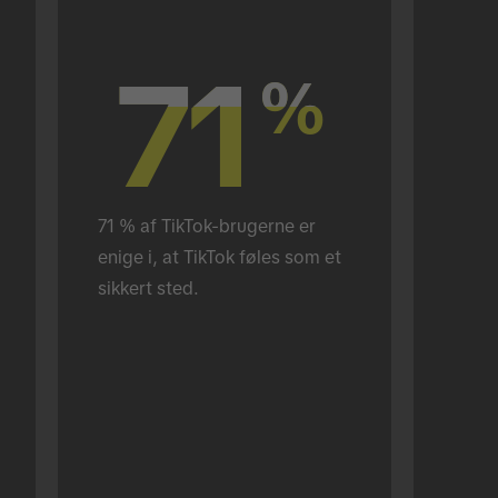
71
71
%
%
71 % af TikTok-brugerne er 
enige i, at TikTok føles som et 
sikkert sted.