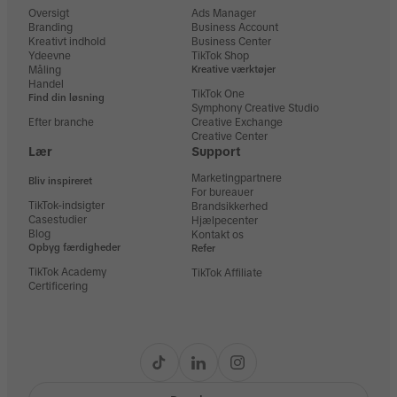
Oversigt
Ads Manager
Branding
Business Account
Kreativt indhold
Business Center
Ydeevne
TikTok Shop
Måling
Kreative værktøjer
Handel
TikTok One
Find din løsning
Symphony Creative Studio
Efter branche
Creative Exchange
Creative Center
Lær
Support
Marketingpartnere
Bliv inspireret
For bureauer
TikTok-indsigter
Brandsikkerhed
Casestudier
Hjælpecenter
Blog
Kontakt os
Opbyg færdigheder
Refer
TikTok Academy
TikTok Affiliate
Certificering