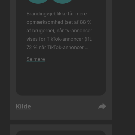
Brandingøjeblikke får mere 
opmærksomhed (set af 88 % 
af brugerne), når tv-annoncer 
vises før TikTok-annoncer (ift. 
72 % når TikTok-annoncer 
vises alene). Udført i fysiske 
Se mere
rammer.
Kilde