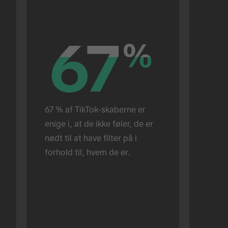
67
67
%
%
67 % af TikTok-skaberne er 
enige i, at de ikke føler, de er 
nødt til at have filter på i 
forhold til, hvem de er.