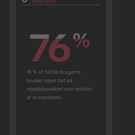
Målgruppe
76
76
%
%
76 % af TikTok-brugerne 
booker rejser tæt på 
rejsetidspunktet som resultat 
af et impulskøb.