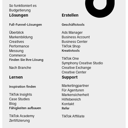
So funktioniert es
Budgetierung
Lösungen
Erstellen
Full-Funnel-Lösungen
Geschäftstools
Überblick
Ads Manager
Markenbildung
Business Account
Creatives
Business Center
Performance
TikTok Shop
Messung
Kreativtools
Commerce
TikTok One
Finden Sie Ihre Lösung
Symphony Creative Studio
Nach Branche
Creative Exchange
Creative Center
Lernen
Support
Marketingpartner
Inspiration finden
Für Agenturen
TikTok Insights
Markensicherheit
Case Studies
Hilfebereich
Blog
Kontakt
Fähigkeiten aufbauen
Refer
TikTok Academy
TikTok Affiliate
Zertifizierung