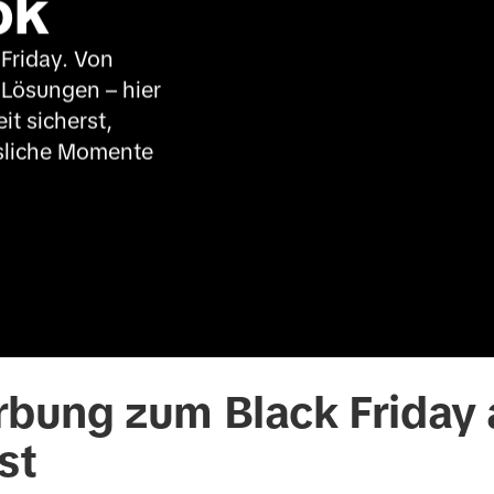
ok
Friday. Von 
Lösungen – hier 
t sicherst, 
sliche Momente 
ung zum Black Friday a
st