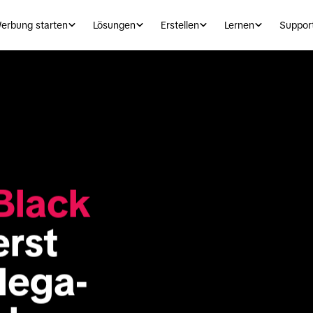
erbung starten
Lösungen
Erstellen
Lernen
Suppor
Black 
rst 
Mega-