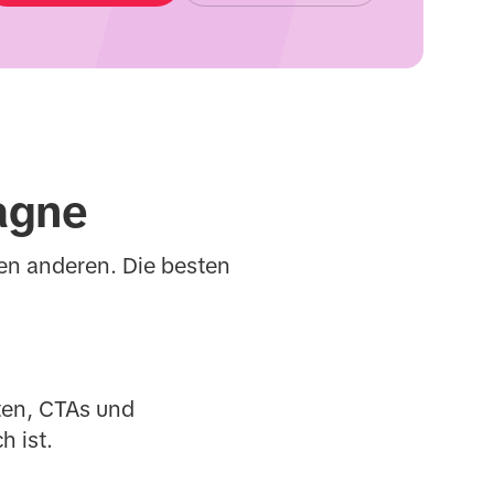
agne
den anderen. Die besten
ten, CTAs und
h ist.