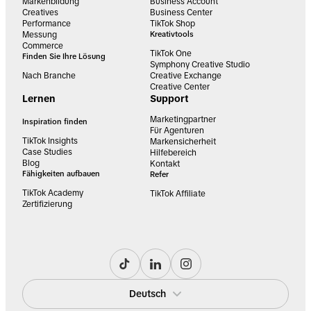
Markenbildung
Business Account
Creatives
Business Center
Performance
TikTok Shop
Messung
Kreativtools
Commerce
TikTok One
Finden Sie Ihre Lösung
Symphony Creative Studio
Nach Branche
Creative Exchange
Creative Center
Lernen
Support
Marketingpartner
Inspiration finden
Für Agenturen
TikTok Insights
Markensicherheit
Case Studies
Hilfebereich
Blog
Kontakt
Fähigkeiten aufbauen
Refer
TikTok Academy
TikTok Affiliate
Zertifizierung
Deutsch